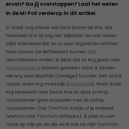
ervan? Ga jij overstappen? Laat het weten
in de M! Poll verderop in dit artikel.
Er staat nog steeds wel beta boven de site, dus
helemaal af is hij nog niet blijkbaar. Na wat testen
blijkt inderdaad dat ze nu over afgesloten afritten
heen sturen. De liefhebbers kunnen
hier
testmateriaal vinden. Ik denk dat ze erg goed naar
maps.google.nl
hebben gekeken, want ik herken
wel erg veel dezelfde (handige) functies. Zelf vind ik
routes delen erg makkelijk (
voorbeeld
). Waar ikzelf
erg benieuwd naar ben is hoe ze deze pretrip
routeplanner gaan koppelen met de ontrip
routeplanner (het TomTom kastje of je mobiele
telefoon met TomTom software). Ik plan nu een
route op mijn pc en die wil ik ook op mijn TomTom