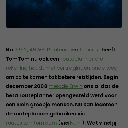
Na
9292
,
ANWB
,
Routenet
en
Tripcast
heeft
TomTom nu ook een
routeplanner die
rekening houdt met vertragingen onderweg
om zo te komen tot betere reistijden. Begin
december 2008
meldde Erwin
ons al dat de
beta routeplanner opengesteld werd voor
een klein groepje mensen. Nu kan iedereen
de routeplanner gebruiken via
routes.tomtom.com
(via
Nu.nl
). Wat vind jij