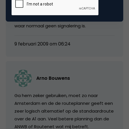
Gebruik op mijn TomTom HD traffic werkt
enorm goed en signaleert ook files op wegen
waar normaal geen signalering is.
9 februari 2009 om 06:24
Arno Bouwens
Ga hem zeker gebruiken, moet zo naar
Amsterdam en de de routeplanner geeft een
zeer logisch alternatief op de standaardroute
over de A1 aan. Veel betere planning dan de
ANWB of Routenet wat mij betreft.