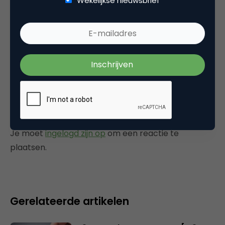
Wekelijkse nieuwsbrief
Search & Conversie
Tags
zoekmachine marketing
Plaats reactie
Je moet
ingelogd zijn op
om een reactie te
plaatsen.
Gerelateerde artikelen