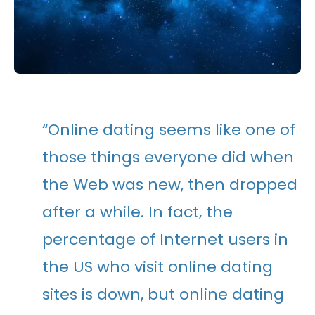
“Online dating seems like one of
those things everyone did when
the Web was new, then dropped
after a while. In fact, the
percentage of Internet users in
the US who visit online dating
sites is down, but online dating