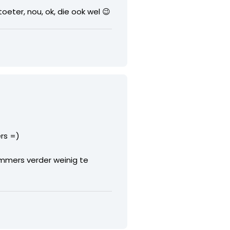
oeter, nou, ok, die ook wel 😉
ers =)
immers verder weinig te