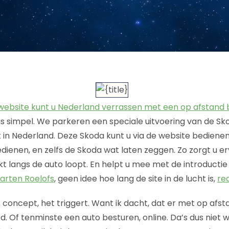
website kunt u Nederland verrassen met een op afstand
is simpel. We parkeren een speciale uitvoering van de S
 in Nederland. Deze Skoda kunt u via de website bedienen
dienen, en zelfs de Skoda wat laten zeggen. Zo zorgt u er
langs de auto loopt. En helpt u mee met de introductie
arten Roelofs
, geen idee hoe lang de site in de lucht is,
red
k concept, het triggert. Want ik dacht, dat er met op afs
. Of tenminste een auto besturen, online. Da’s dus niet 