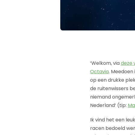
‘Welkom, via
deze 
Octavia
. Meedoen 
op een drukke plek
de ruitenwissers be
niemand ongemerkt 
Nederland’ (tip:
Ma
Ik vind het een leu
racen bedoeld werd