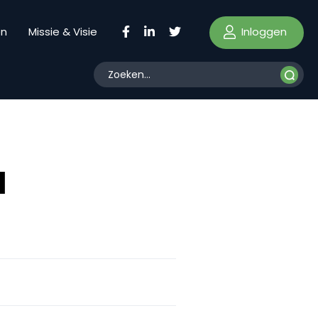
Inloggen
en
Missie & Visie
a