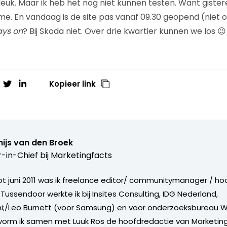
 leuk. Maar ik heb het nog niet kunnen testen. Want giste
. En vandaag is de site pas vanaf 09.30 geopend (niet 
ays on
? Bij Skoda niet. Over drie kwartier kunnen we los 😉
Kopieer link
ijs van den Broek
r-in-Chief bij
Marketingfacts
tot juni 2011 was ik freelance editor/ communitymanager / ho
Tussendoor werkte ik bij Insites Consulting, IDG Nederland,
i;/Leo Burnett (voor Samsung) en voor onderzoeksbureau W
vorm ik samen met Luuk Ros de hoofdredactie van Marketing