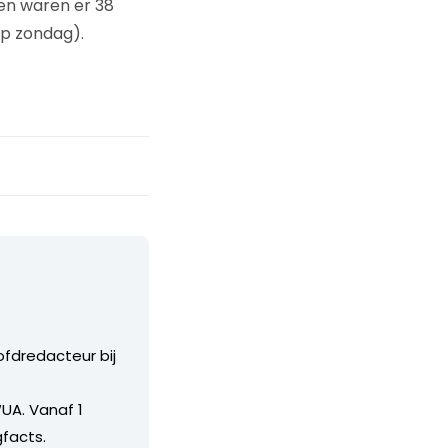
ren waren er 38
op zondag).
ofdredacteur bij
UA. Vanaf 1
facts.