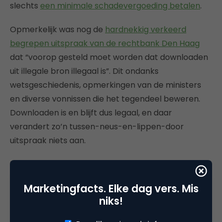
slechts
een minimale schadevergoeding betalen
.
Opmerkelijk was nog de
hardnekkig verkeerd
begrepen uitspraak van de rechtbank Den Haag
dat “voorop gesteld moet worden dat downloaden
uit illegale bron illegaal is”. Dit ondanks
wetsgeschiedenis, opmerkingen van de ministers
en diverse vonnissen die het tegendeel beweren.
Downloaden is en blijft dus legaal, en daar
verandert zo’n tussen-neus-en-lippen-door
uitspraak niets aan.
Tussen neus en lippen dingen opmerken kan
trouwens ook tot auteursrecht leiden.
De Hoge
Marketingfacts. Elke dag vers. Mis
Raad besloot in de Endstra-zaak
dat elke creatieve
niks!
uiting, ongeacht doel, medium of vorm daarvan,
auteursrechtelijk beschermd is. Ook kattebelletjes