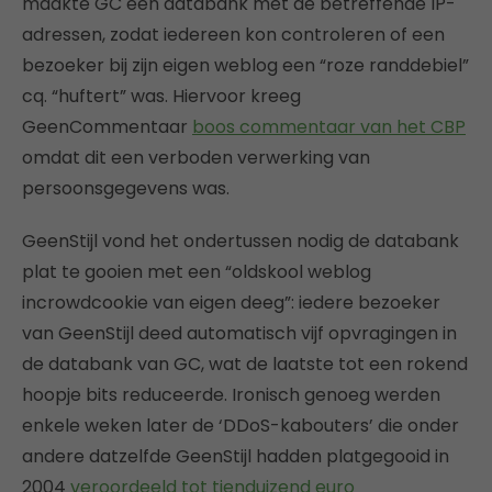
maakte GC een databank met de betreffende IP-
adressen, zodat iedereen kon controleren of een
bezoeker bij zijn eigen weblog een “roze randdebiel”
cq. “huftert” was. Hiervoor kreeg
GeenCommentaar
boos commentaar van het CBP
omdat dit een verboden verwerking van
persoonsgegevens was.
GeenStijl vond het ondertussen nodig de databank
plat te gooien met een “oldskool weblog
incrowdcookie van eigen deeg”: iedere bezoeker
van GeenStijl deed automatisch vijf opvragingen in
de databank van GC, wat de laatste tot een rokend
hoopje bits reduceerde. Ironisch genoeg werden
enkele weken later de ‘DDoS-kabouters’ die onder
andere datzelfde GeenStijl hadden platgegooid in
2004
veroordeeld tot tienduizend euro