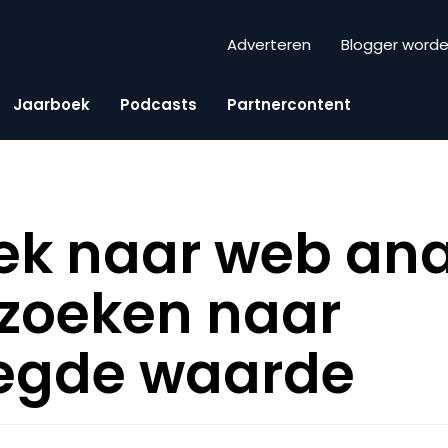
Adverteren
Blogger word
Jaarboek
Podcasts
Partnercontent
k naar web ana
 zoeken naar
egde waarde