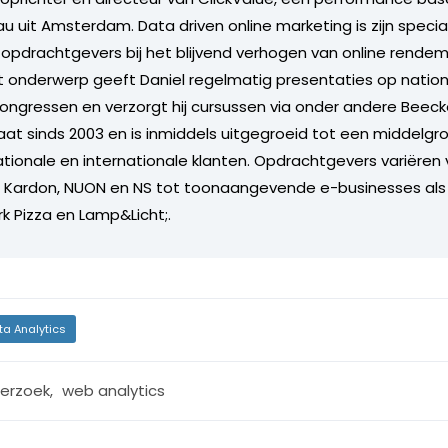
u uit Amsterdam. Data driven online marketing is zijn specia
ij opdrachtgevers bij het blijvend verhogen van online rende
t onderwerp geeft Daniel regelmatig presentaties op natio
congressen en verzorgt hij cursussen via onder andere Beecke
aat sinds 2003 en is inmiddels uitgegroeid tot een middelg
tionale en internationale klanten. Opdrachtgevers variëren
n Kardon, NUON en NS tot toonaangevende e-businesses al
k Pizza en Lamp&Licht;.
ta Analytics
erzoek
,
web analytics