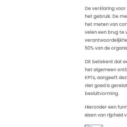
De verklaring voor
het gebruik. De m
het meten van conv
velen een brug te 
verantwoordelijkhei
50% van de organis
Dit betekent dat e
het algemeen ontbr
KPI’s, aangeeft de
niet goed is gerela
besluitvorming.
Hieronder een fun
eisen van rijpheid 