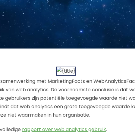
in samenwerking met MarketingFacts en WebAnalyticsFa
k van web analytics. De voornaamste conclusie is dat we
e gebruikers zijn potentiële toegevoegde waarde niet w
indt dat web analytics een grote toegevoegde waarde k
eze niet waarmaken in hun organisatie.
volledige
rapport over web analytics gebruik
.