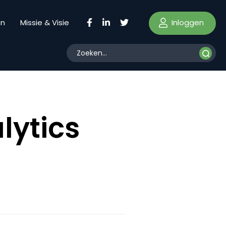
Inloggen
en
Missie & Visie
lytics