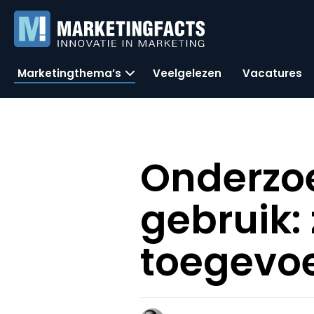
Marketingthema’s
Veelgelezen
Vacatures
Onderzoe
gebruik:
toegevo