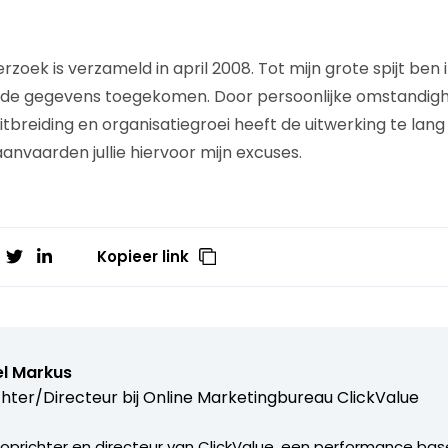
erzoek is verzameld in april 2008. Tot mijn grote spijt ben 
 de gegevens toegekomen. Door persoonlijke omstandig
tbreiding en organisatiegroei heeft de uitwerking te lang
anvaarden jullie hiervoor mijn excuses.
Kopieer link
el Markus
hter/Directeur bij
Online Marketingbureau ClickValue
s oprichter en directeur van ClickValue, een performance bas