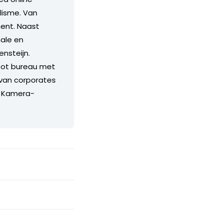
lisme. Van
ment. Naast
nale en
nsteijn.
root bureau met
 van corporates
s Kamera-