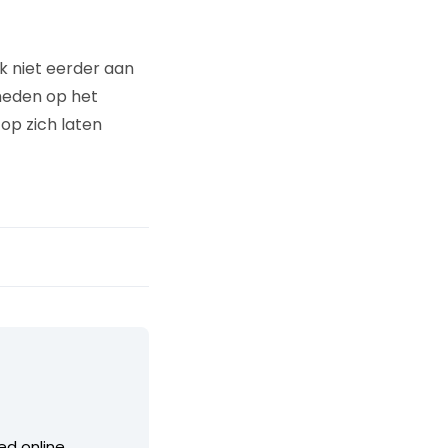
ik niet eerder aan
heden op het
 op zich laten
ed online