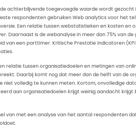
 de achterblijvende toegevoegde waarde wordt gezocht i
eeste respondenten gebruiken Web analytics voor het te
ersie. Een relatie tussen webstatistieken en kosten en 
ver. Daarnaast is de webanalyse in meer dan 75% van de 
d van een parttimer. Kritische Prestatie Indicatoren (KPI) 
aties.
en relatie tussen organisatiedoelen en metingen van onli
eekt. Daarbij komt nog dat meer dan de helft van de or
ze niet volledig te kunnen meten. Kortom, onvolledige dat
teerd aan organisatiedoelen krijgt weinig aandacht krijgt b
nel van met een analyse van het aantal respondenten d
voldoet.