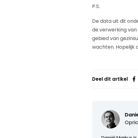
P.S.
De data uit dit ond
de verwerking van
gebied van gezinsui
wachten. Hopelijk a
Deel dit artikel
Dani
Opric
Daniël Markus i