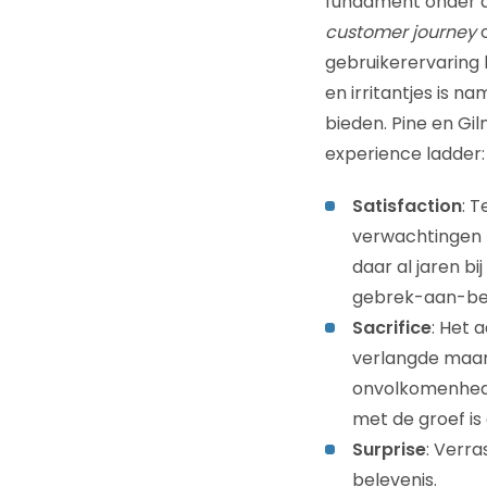
fundament onder di
customer journey
o
gebruikerervaring 
en irritantjes is na
bieden. Pine en Gi
experience ladder:
Satisfaction
: 
verwachtingen z
daar al jaren bi
gebrek-aan-bete
Sacrifice
: Het 
verlangde maar 
onvolkomenheden
met de groef is
Surprise
: Verr
belevenis.