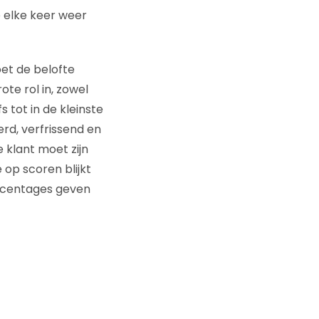
 elke keer weer
et de belofte
te rol in, zowel
 tot in de kleinste
rd, verfrissend en
e klant moet zijn
op scoren blijkt
ercentages geven