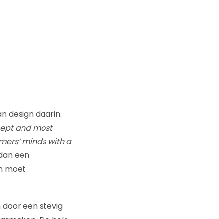
n design daarin.
ncept and most
omers’ minds with a
 dan een
en moet
door een stevig