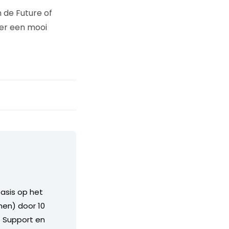
 de Future of
 er een mooi
asis op het
en) door 10
s Support en