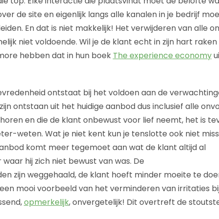
e top. Elke interactie die plaatsvindt moet de belofte 
ver de site en eigenlijk langs alle kanalen in je bedrijf mo
leiden. En dat is niet makkelijk! Het verwijderen van all
melijk niet voldoende. Wil je de klant echt in zijn hart rak
lmore hebben dat in hun boek
The experience economy
u
Tevredenheid ontstaat bij het voldoen aan de verwachting
ijn ontstaan uit het huidige aanbod dus inclusief alle o
j horen en die de klant onbewust voor lief neemt, het is t
r-weten. Wat je niet kent kun je tenslotte ook niet miss
aanbod komt meer tegemoet aan wat de klant altijd al
waar hij zich niet bewust van was. De
 zijn weggehaald, de klant hoeft minder moeite te doen
 een mooi voorbeeld van het verminderen van irritaties bij
assend,
opmerkelijk
, onvergetelijk! Dit overtreft de stout