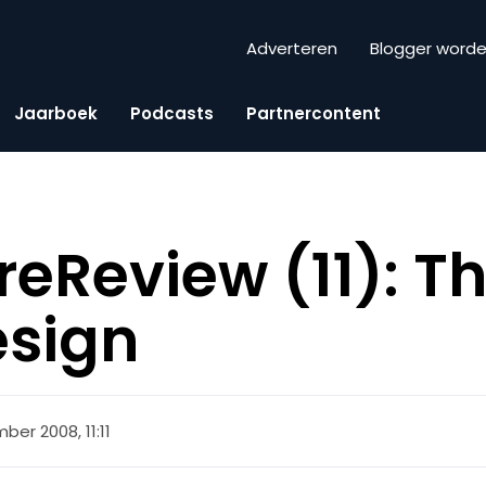
Adverteren
Blogger word
Jaarboek
Podcasts
Partnercontent
reReview (11): Th
esign
ber 2008, 11:11