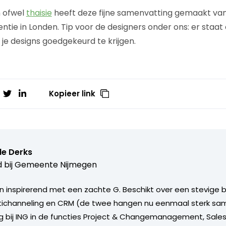
n ofwel
thaisie
heeft deze fijne samenvatting gemaakt van
tie in Londen. Tip voor de designers onder ons: er staat
je designs goedgekeurd te krijgen.
Kopieer link
le Derks
 bij
Gemeente Nijmegen
n inspirerend met een zachte G. Beschikt over een stevige b
tichanneling en CRM (de twee hangen nu eenmaal sterk sam
ng bij ING in de functies Project & Changemanagement, Sale