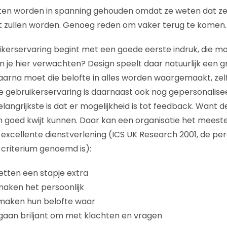
nten worden in spanning gehouden omdat ze weten dat ze
t zullen worden. Genoeg reden om vaker terug te komen.
kerservaring begint met een goede eerste indruk, die mo
je hier verwachten? Design speelt daar natuurlijk een gro
Daarna moet die belofte in alles worden waargemaakt, zelfs
te gebruikerservaring is daarnaast ook nog gepersonalisee
langrijkste is dat er mogelijkheid is tot feedback. Want d
 goed kwijt kunnen. Daar kan een organisatie het meeste 
 excellente dienstverlening (ICS UK Research 2001, de p
criterium genoemd is):
zetten een stapje extra
maken het persoonlijk
 maken hun belofte waar
gaan briljant om met klachten en vragen