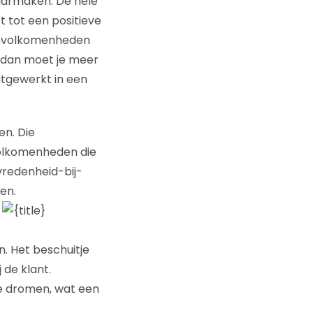
waarmaken. De hele
et tot een positieve
e onvolkomenheden
en dan moet je meer
itgewerkt in een
en. Die
nvolkomenheden die
evredenheid-bij-
en.
. Het beschuitje
 de klant.
ste dromen, wat een