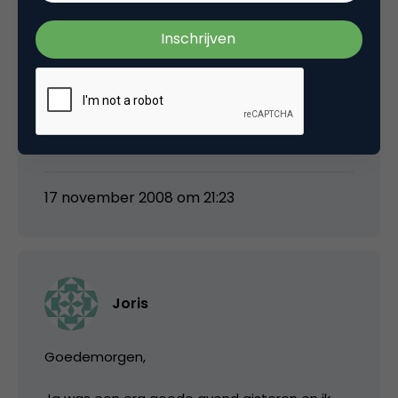
lbroekman
He, oud-projectcollega Joris wint:
gefeliciteerd!
17 november 2008 om 21:23
Joris
Goedemorgen,