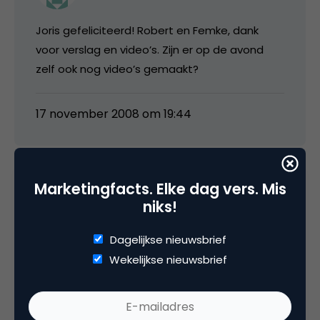
Joris gefeliciteerd! Robert en Femke, dank
voor verslag en video’s. Zijn er op de avond
zelf ook nog video’s gemaakt?
17 november 2008 om 19:44
Marketingfacts. Elke dag vers. Mis
chi666
niks!
Dagelijkse nieuwsbrief
Hee, oud klasgenootje Joris wint 🙂
Wekelijkse nieuwsbrief
17 november 2008 om 20:05