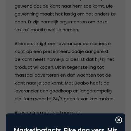
gewend dat de klant naar hem toe komt. Die
gewenning maakt het lastig om het anders te
doen. Er zijn namelijk argumenten om deze
“extra” moeite wel te nemen.
Allereerst krijgt een leverancier een serieuze
klant op een presenteerblaadje aangereikt.
De klant heeft namelijk al beslist dat hij/zij het
product wil kopen. Dit in tegenstelling tot
massaal adverteren en dan wachten tot de
klant naar je toe komt. Met Beabo heeft de
leverancier een goedkoop en laagdrempelig
platform waar hij 24/7 gebruik van kan maken.
Als we kijken naar verkopers op
marktplaats/speurders dan zien we dat zij te
maken krijgen met veel onzinbiedingen en dus
Marketingfacts. Elke dag vers. Mis