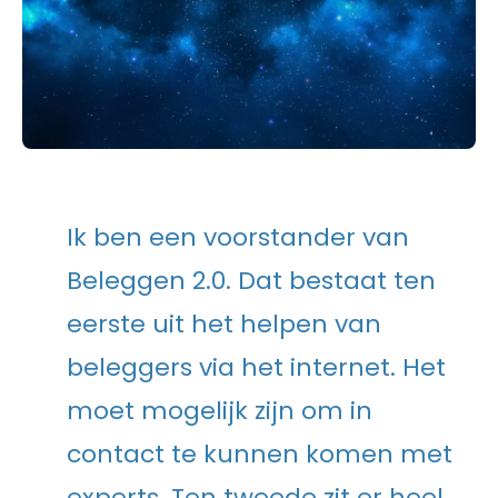
Ik ben een voorstander van
Beleggen 2.0. Dat bestaat ten
eerste uit het helpen van
beleggers via het internet. Het
moet mogelijk zijn om in
contact te kunnen komen met
experts. Ten tweede zit er heel