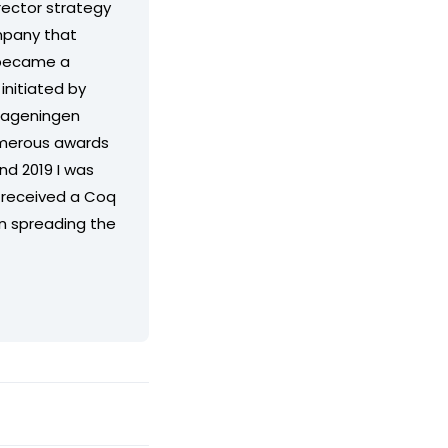
rector strategy
ompany that
s became a
nitiated by
 Wageningen
umerous awards
and 2019 I was
I received a Coq
in spreading the