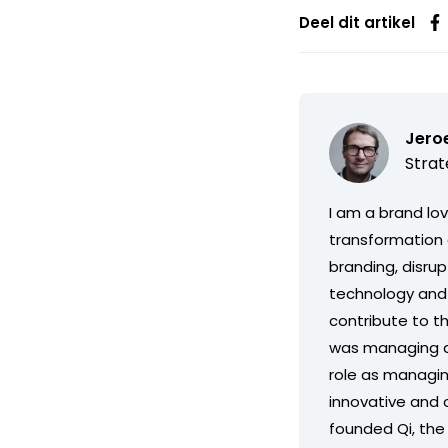
Deel dit artikel
Jero
Strat
I am a brand lov
transformation 
branding, disru
technology and 
contribute to th
was managing di
role as managin
innovative and c
founded Qi, the