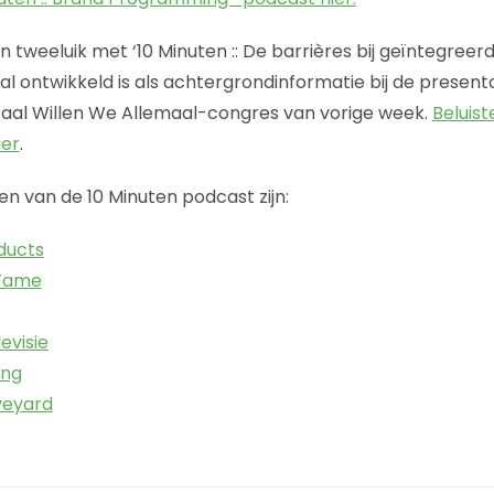
n tweeluik met ‘10 Minuten :: De barrières bij geïntegree
al ontwikkeld is als achtergrondinformatie bij de present
taal Willen We Allemaal-congres van vorige week.
Beluist
ier
.
en van de 10 Minuten podcast zijn:
ducts
Fame
evisie
ing
veyard