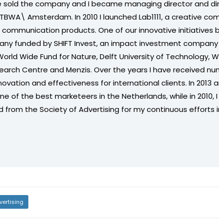
e sold the company and I became managing director and di
 TBWA\​ Amsterdam. In 2010 I launched Lab1111, a creative c
l communication products. One of our innovative initiative
ny funded by SHIFT Invest, an impact investment company i
orld Wide Fund for Nature, Delft University of Technology,
search Centre and Menzis. Over the years I have received n
innovation and effectiveness for international clients. In 2013 
e of the best marketeers in the Netherlands, while in 2010, 
 from the Society of Advertising for my continuous efforts 
vertising