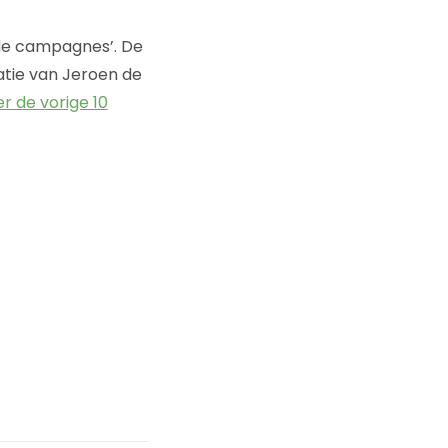
rde campagnes’. De
atie van Jeroen de
er de vorige 10