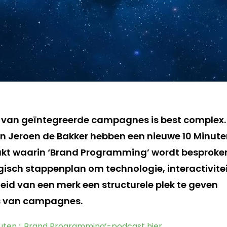
 van geïntegreerde campagnes is best complex. 
n Jeroen de Bakker hebben een nieuwe 10 Minute
t waarin ‘Brand Programming’ wordt besproke
egisch stappenplan om technologie, interactivitei
id van een merk een structurele plek te geven
gs van campagnes.
inuten :: Brand Programming’-podcast hier.