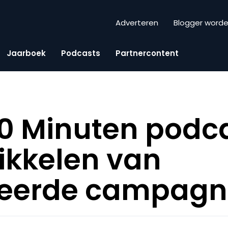
Adverteren
Blogger word
Jaarboek
Podcasts
Partnercontent
0 Minuten podca
ikkelen van
reerde campagn