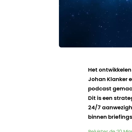
Het ontwikkelen
Johan Klanker e
podcast gemaak
Dit is een strat
24/7 aanwezighe
binnen briefin
Beluister de ‘10 M