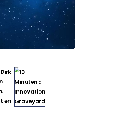
Dirk
n
n.
t en