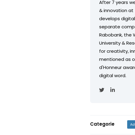
After 7 years w
& innovation at
develops digita
separate compa
Rabobank, the W
University & Re
for creativity, 
mentioned as on
d'Honneur award
digital word.
Categorie
Ad