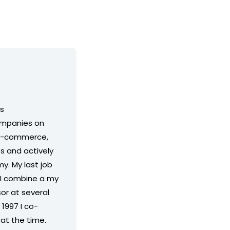
ss
companies on
, e-commerce,
s and actively
y. My last job
 I combine a my
or at several
1997 I co-
at the time.