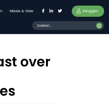
Inloggen
en
Missie & Visie
st over
es