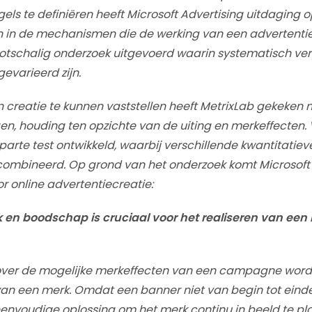
gels te definiëren heeft Microsoft Advertising uitdagin
gen in de mechanismen die de werking van een advertentie
ootschalig onderzoek uitgevoerd waarin systematisch ver
evarieerd zijn.
 creatie te kunnen vaststellen heeft MetrixLab gekeken
, houding ten opzichte van de uiting en merkeffecten. 
parte test ontwikkeld, waarbij verschillende kwantitatiev
ecombineerd. Op grond van het onderzoek komt Microsoft
 online advertentiecreatie:
 en boodschap is cruciaal voor het realiseren van een 
s over de mogelijke merkeffecten van een campagne word
van een merk. Omdat een banner niet van begin tot eind
eenvoudige oplossing om het merk continu in beeld te plaa