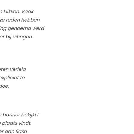
e klikken. Vaak
deze reden hebben
iging genoemd werd
r bij uitingen
ten verleid
xpliciet te
doe.
 banner bekijkt)
 plaats vindt.
r dan flash