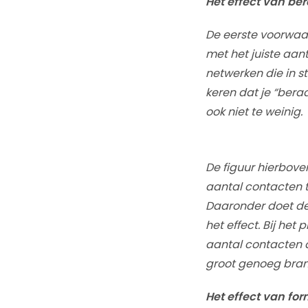
Het effect van ber
De eerste voorwaar
met het juiste aan
netwerken die in st
keren dat je “bera
ook niet te weinig.
De figuur hierbov
aantal contacten t
Daaronder doet de 
het effect. Bij het
aantal contacten d
groot genoeg brand
Het effect van for