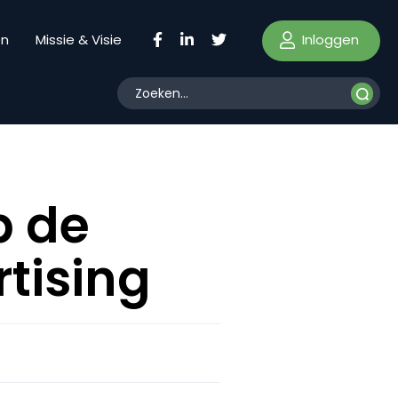
Inloggen
en
Missie & Visie
p de
tising