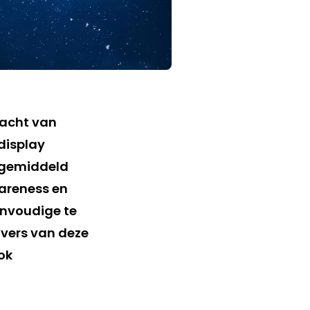
racht van
display
 gemiddeld
areness en
ienvoudige te
ivers van deze
ok