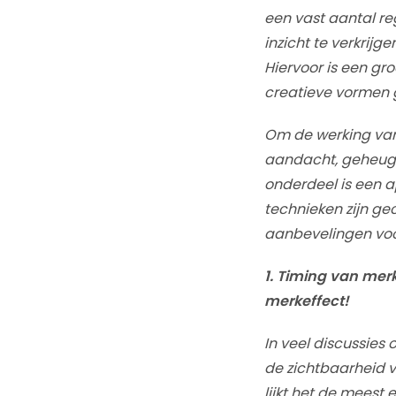
een vast aantal re
inzicht te verkrij
Hiervoor is een gr
creatieve vormen g
Om de werking van
aandacht, geheugen
onderdeel is een a
technieken zijn g
aanbevelingen voor
1. Timing van merk
merkeffect!
In veel discussie
de zichtbaarheid 
lijkt het de meest 