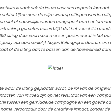
 website is vaak ook de keuze voor een bepaald formaat
we echter kijken naar de wijze waarop uitingen worden uit
en niet of nauwelijks worden aangepast aan het formaat e
e-tracking gemeten cases blijkt dat het verschil in aand
50 uiting door veel meer mensen gezien wordt is het aa
 figuur) ook aanmerkelijk hoger. Belangrijk is daarom om 
maat of de uiting aan te passen aan de hoeveelheid aand
e waar de uiting geplaatst wordt, de rol van de omgevin
ntacten van invloed zijn op het resultaat van een camp
rschil tussen een gemiddelde campagne en een goede c
t name veroorzaakt door de creatieve impact. Zonder de