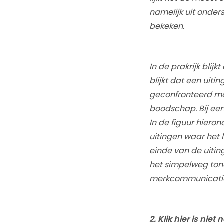
namelijk uit onder
bekeken.
In de prakrijk blijk
blijkt dat een uit
geconfronteerd me
boodschap. Bij een
In de figuur hiero
uitingen waar het 
einde van de uiting
het simpelweg tone
merkcommunicatie.
2. Klik hier is nie