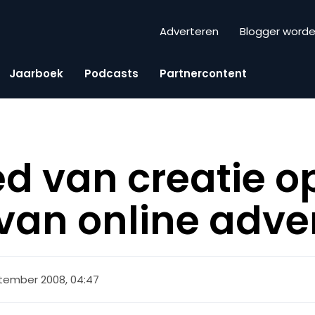
Adverteren
Blogger word
Jaarboek
Podcasts
Partnercontent
ed van creatie o
van online adver
tember 2008, 04:47