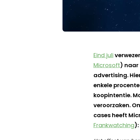
Eind juli
verwezen
Microsoft
) naar
advertising. Hi
enkele procente
koopintentie. Ma
veroorzaken. Om 
cases heeft Mic
Frankwatching
):