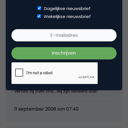
Dagelijkse nieuwsbrief
Wekelijkse nieuwsbrief
Ronald van den Hoff
Wij hebben het (ten dele) toegepast in ons
nieuwste vergaderconcept
http://www.seats2meet.com
. Dit disruptive
concept is, zo hebben we vastgesteld via een
benchmark onderzoek, 3x zo winstgevend als
de gevestigde orde/modellen. In het nieuwe
boek van Alex en op zijn blog binnenkort
vertelt hij over ons….wij zijn vereerd dus!
11 september 2008 om 07:40