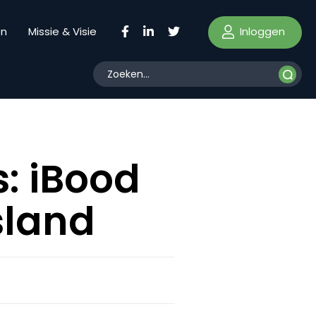
Inloggen
en
Missie & Visie
: iBood
sland