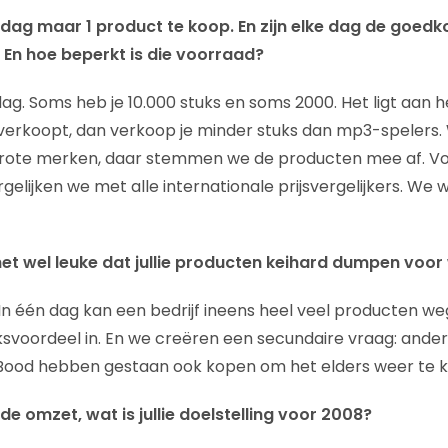
e dag maar 1 product te koop. En zijn elke dag de goed
 En hoe beperkt is die voorraad?
dag. Soms heb je 10.000 stuks en soms 2000. Het ligt aan he
verkoopt, dan verkoop je minder stuks dan mp3-spelers
grote merken, daar stemmen we de producten mee af. V
gelijken we met alle internationale prijsvergelijkers. We w
het wel leuke dat jullie producten keihard dumpen voor
. In één dag kan een bedrijf ineens heel veel producten we
ksvoordeel in. En we creëren een secundaire vraag: andere
iBood hebben gestaan ook kopen om het elders weer te 
 de omzet, wat is jullie doelstelling voor 2008?