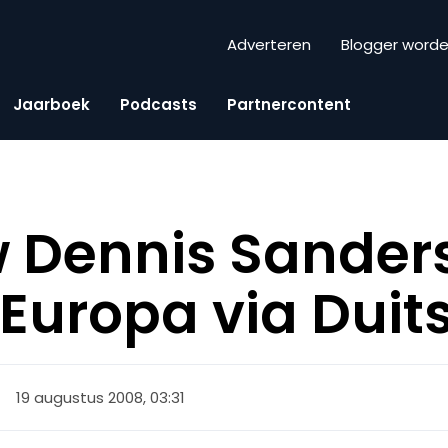
Adverteren
Blogger word
Jaarboek
Podcasts
Partnercontent
w Dennis Sanders
 Europa via Duit
19 augustus 2008, 03:31