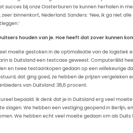
et succes bij onze Oosterburen te kunnen herhalen in m
 zeer binnenkort, Nederland. Sanders: ‘Nee, ik ga niet al
tleggen.’
 Duitsers houden van je. Hoe heeft dat zover kunnen k
el moeite gestoken in de optimalisatie van de logistiek e
arin is Duitsland een testcase geweest. ComputerBild hee
den en twee testaankopen gedaan op een willekeurige d
estuurd, dat ging goed, ze hebben de prijzen vergeleken e
bieders van Duitsland: 38,6 procent.
ultureel bepaald. Ik denk dat je in Duitsland erg veel moei
te slagen. We hebben een vestiging geopend in Berlijn, en
men. We hebben echt veel moeite gedaan om als Duits be