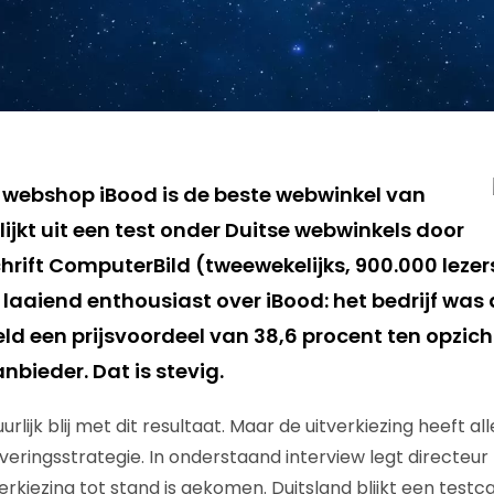
webshop iBood is de beste webwinkel van
lijkt uit een test onder Duitse webwinkels door
chrift ComputerBild (tweewekelijks, 900.000 lezer
 laaiend enthousiast over iBood: het bedrijf wa
d een prijsvoordeel van 38,6 procent ten opzich
bieder. Dat is stevig.
tuurlijk blij met dit resultaat. Maar de uitverkiezing heeft 
eringsstrategie. In onderstaand interview legt directeur
verkiezing tot stand is gekomen. Duitsland blijkt een testca