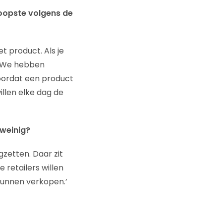
koopste volgens de
t product. Als je
. We hebben
oordat een product
illen elke dag de
 weinig?
gzetten. Daar zit
 retailers willen
kunnen verkopen.’