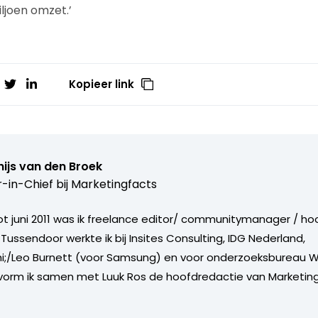
iljoen omzet.’
Kopieer link
ijs van den Broek
r-in-Chief bij
Marketingfacts
tot juni 2011 was ik freelance editor/ communitymanager / ho
Tussendoor werkte ik bij Insites Consulting, IDG Nederland,
i;/Leo Burnett (voor Samsung) en voor onderzoeksbureau W
vorm ik samen met Luuk Ros de hoofdredactie van Marketing