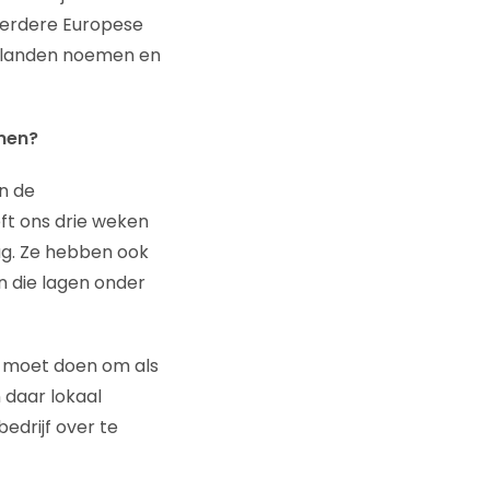
eerdere Europese
le landen noemen en
omen?
n de
ft ons drie weken
ag. Ze hebben ook
n die lagen onder
te moet doen om als
 daar lokaal
drijf over te