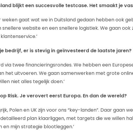
sland blijkt een succesvolle testcase. Het smaakt je va
ier weken gaat wat we in Duitsland gedaan hebben ook ge
snellere website en een snellere logistiek. We gaan ook 
 klantenservice.’
e bedrijf, er is stevig in geïnvesteerd de laatste jaren?
erd via twee financieringsrondes. We hebben een Europes
aan het uitvoeren. We gaan samenwerken met grote online
len niet alles tegelijk doen.’
je op Risk. Je verovert eerst Europa. En dan de wereld?
grijk, Polen en UK zijn voor ons “key-landen”. Daar gaan we
ailleerd plan klaarliggen, met targets die we willen hale
 en mijn strategie blootleggen.’