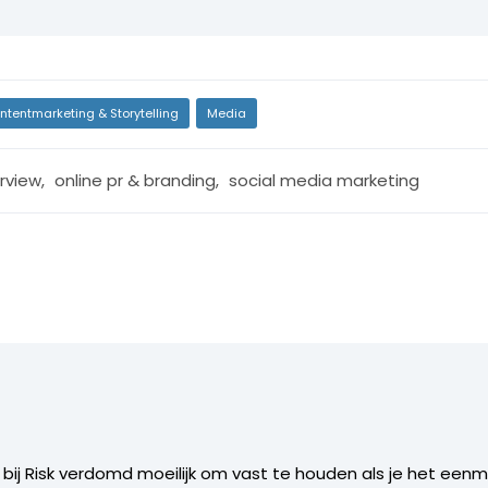
ntentmarketing & Storytelling
Media
erview
,
online pr & branding
,
social media marketing
is bij Risk verdomd moeilijk om vast te houden als je het ee