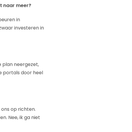
st naar meer?
beuren in
zwaar investeren in
e plan neergezet,
 portals door heel
 ons op richten.
n. Nee, ik ga niet