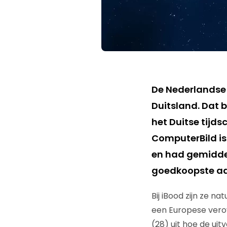
De Nederlandse 
Duitsland. Dat b
het Duitse tijds
ComputerBild is
en had gemiddel
goedkoopste aan
Bij iBood zijn ze na
een Europese verov
(28) uit hoe de uit