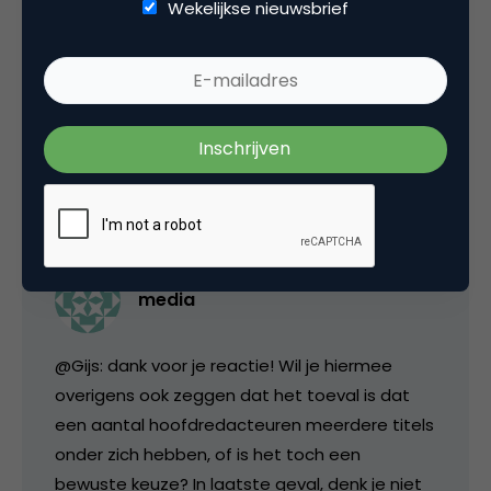
Wekelijkse nieuwsbrief
Marco, dat het geen cost cutting is. Dus dat
gedachte JJR niet klopt.
Gijs
8 augustus 2008 om 05:34
media
@Gijs: dank voor je reactie! Wil je hiermee
overigens ook zeggen dat het toeval is dat
een aantal hoofdredacteuren meerdere titels
onder zich hebben, of is het toch een
bewuste keuze? In laatste geval, denk je niet