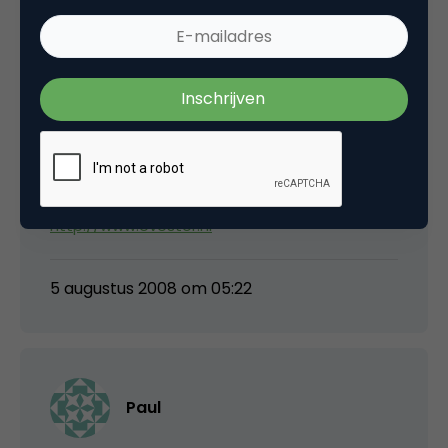
deze producten is veel onduidelijkheid. En is
het blad ook interessant voor mensen die
geld over hebben. Kijk voor een mogelijke
samenwerking dan naar partijen als FX.nl en
Evestor.nl.
http://www.fx.nl
http://www.evestor.nl
5 augustus 2008 om 05:22
Paul