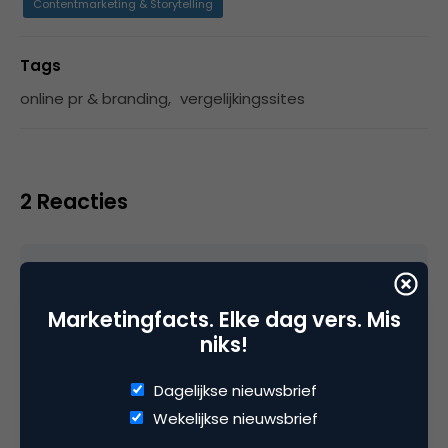
Contentmarketing & Storytelling
Tags
online pr & branding
,
vergelijkingssites
2 Reacties
Alex de G.
Marketingfacts. Elke dag vers. Mis
niks!
Ik zou het dan ook meteen goed doen. En qua
financiële producten niet alleen leningen
Dagelijkse nieuwsbrief
vergelijken (Independer), maar ook kijken naar
Wekelijkse nieuwsbrief
spaar en beleggingsproducten. Juist over