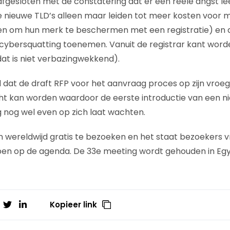
afgesloten met de constatering dat er een reële angst le
 nieuwe TLD’s alleen maar leiden tot meer kosten voor 
len om hun merk te beschermen met een registratie) en 
 cybersquatting toenemen. Vanuit de registrar kant wor
dat is niet verbazingwekkend).
 dat de draft RFP voor het aanvraag proces op zijn vroeg
 kan worden waardoor de eerste introductie van een n
 nog wel even op zich laat wachten.
n wereldwijd gratis te bezoeken en het staat bezoekers v
en op de agenda. De 33e meeting wordt gehouden in Egy
Kopieer link