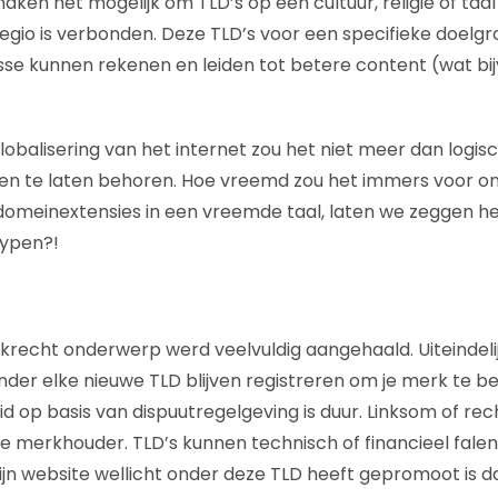
aken het mogelijk om TLD’s op een cultuur, religie of taa
egio is verbonden. Deze TLD’s voor een specifieke doelg
sse kunnen rekenen en leiden tot betere content (wat bi
obalisering van het internet zou het niet meer dan logisc
en te laten behoren. Hoe vreemd zou het immers voor ons
meinextensies in een vreemde taal, laten we zeggen he
ypen?!
echt onderwerp werd veelvuldig aangehaald. Uiteindelijk
der elke nieuwe TLD blijven registreren om je merk te 
d op basis van dispuutregelgeving is duur. Linksom of rec
 de merkhouder. TLD’s kunnen technisch of financieel fale
zijn website wellicht onder deze TLD heeft gepromoot is d