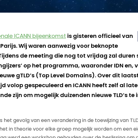
onale ICANN bijeenkomst
is gisteren officieel van
 Parijs. Wij waren aanwezig voor beknopte
Tijdens de meeting die nog tot vrijdag zal duren
ngijzers’ op het programma, waaronder IDN en, v
ieuwe gTLD’s (Top Level Domains). Over dit laat
ijd volop gespeculeerd en ICANN heeft zelf al lat
de zijn om mogelijk duizenden nieuwe TLD’s te 
s het gevolg van een verandering in de toewijzing van TLD
et in theorie voor elke groep mogelijk worden om een e
dag werd een workshop gehouden over de beslissing om a