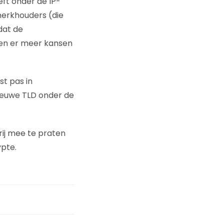
eft onder de IP-
merkhouders (die
dat de
den er meer kansen
st pas in
ieuwe TLD onder de
rij mee te praten
pte.