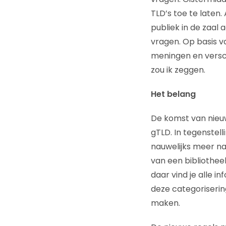
TLD’s toe te laten
publiek in de zaal
vragen. Op basis v
meningen en versch
zou ik zeggen.
Het belang
De komst van nieu
gTLD. In tegenstell
nauwelijks meer na
van een bibliotheek
daar vind je alle i
deze categoriserin
maken.