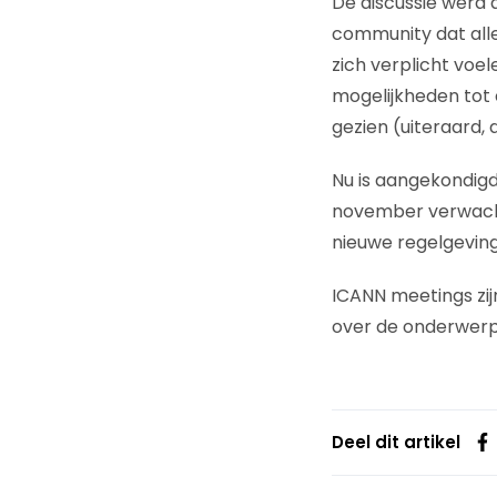
De discussie werd 
community dat alle
zich verplicht voe
mogelijkheden tot
gezien (uiteraard, 
Nu is aangekondigd
november verwacht
nieuwe regelgeving
ICANN meetings zij
over de onderwerp
Deel dit artikel