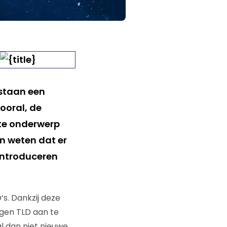
 staan een
ooral, de
ste onderwerp
en weten dat er
introduceren
’s. Dankzij deze
igen TLD aan te
l dan niet nieuwe