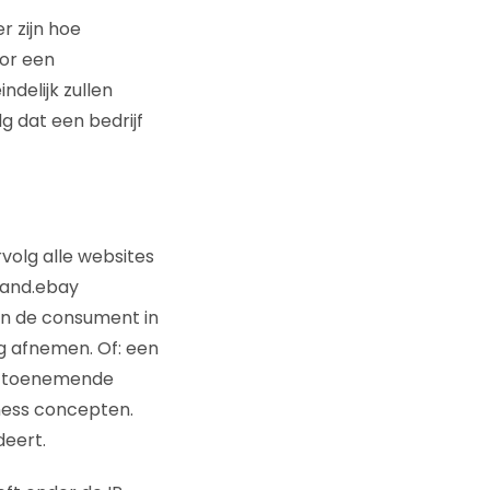
r zijn hoe
oor een
indelijk zullen
 dat een bedrijf
volg alle websites
land.ebay
van de consument in
g afnemen. Of: een
an toenemende
iness concepten.
deert.