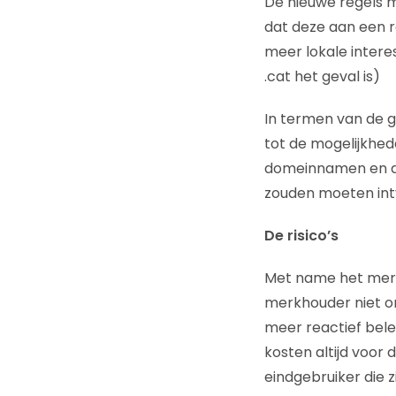
De nieuwe regels m
dat deze aan een r
meer lokale intere
.cat het geval is)
In termen van de gl
tot de mogelijkhed
domeinnamen en do
zouden moeten int
De risico’s
Met name het merkr
merkhouder niet on
meer reactief belei
kosten altijd voor
eindgebruiker die 