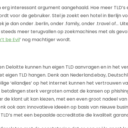
 erg interessant argument aangehaald. Hoe meer TLD’s e
ordt voor de gebruiker. Stel je zoekt een hotel in Berlijn v
k je dan onder .berlin, onder .family, onder .travel of… Uite
 steeds meer terugvallen op zoekmachines met als gevolg
’t be Evil
’ nog machtiger wordt.
 en Deloitte kunnen hun eigen TLD aanvragen en in het ver
het eigen TLD hangen. Denk aan Nederland.ebay, Deutsch
ilige ‘eilandjes’ op het internet kunnen het vertrouwen 
e betalingen sterk vergroten omdat de kansen op phishin
r de klant uit kan kiezen, met een even groot nadeel v
Denk ook aan: innovatieve ideeën op basis van nieuwe bus
st TLD’s met een bepaalde accreditatie die kwaliteit garan