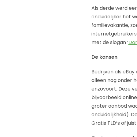
Als derde werd een
onduidelijker het w
familievakantie, zoe
internetgebruikers
met de slogan ‘
Don
De kansen
Bedrijven als eBay
alleen nog onder 
enzovoort. Deze ve
bijvoorbeeld onlin
groter aanbod waa
onduidelijkheid). 
Gratis TLD’s of jui