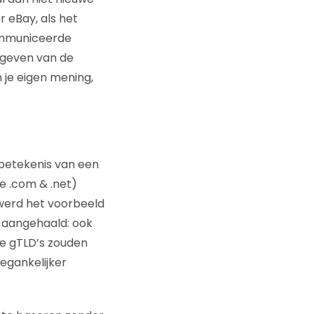
 eBay, als het
communiceerde
e geven van de
je eigen mening,
betekenis van een
me .com & .net)
 werd het voorbeeld
y aangehaald: ook
we gTLD’s zouden
egankelijker