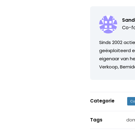
Sand
Co-fo
Sinds 2002 act
geëxploiteerd 
eigenaar van h
Verkoop, Bemid
Categorie
Co
Tags
do