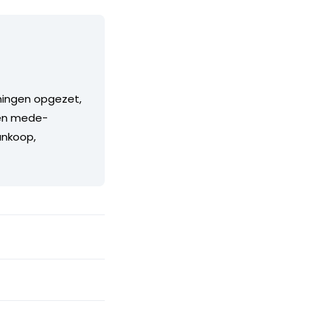
mingen opgezet,
 en mede-
ankoop,