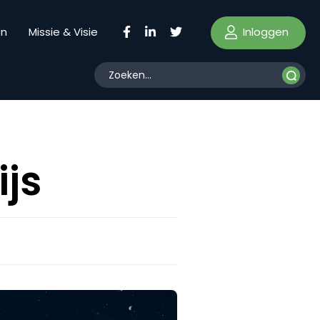
Inloggen
en
Missie & Visie
ijs