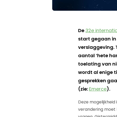
De
32e internati
start gegaan in
verslaggeving. 
aantal ‘hete ha
toelating van n
wordt al enige t
gesprekken gaan
(zie:
Emerce
).
Deze mogelijkheid i
verandering moet h
vragen. Gistermid