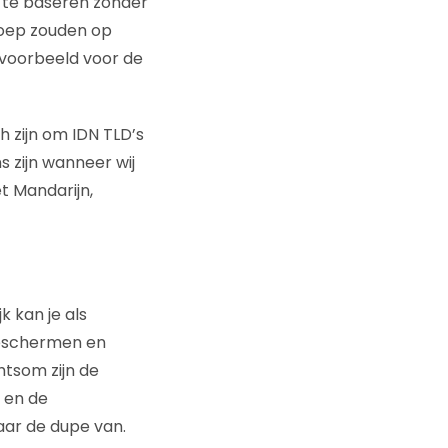
l te baseren zonder
roep zouden op
jvoorbeeld voor de
h zijn om IDN TLD’s
 zijn wanneer wij
t Mandarijn,
 kan je als
beschermen en
htsom zijn de
n en de
aar de dupe van.