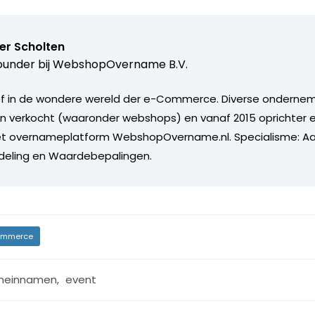
er Scholten
under bij
WebshopOvername B.V.
ief in de wondere wereld der e-Commerce. Diverse onderne
en verkocht (waaronder webshops) en vanaf 2015 oprichter
et overnameplatform WebshopOvername.nl. Specialisme: A
deling en Waardebepalingen.
mmerce
meinnamen
,
event