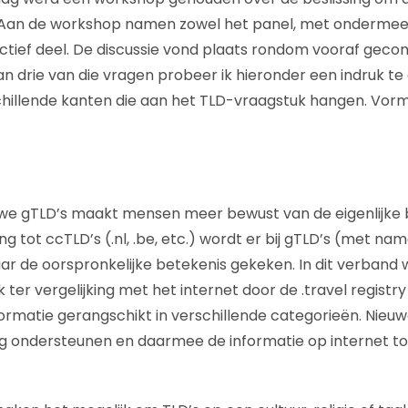
. Aan de workshop namen zowel het panel, met ondermeer
 actief deel. De discussie vond plaats rondom vooraf ge
an drie van die vragen probeer ik hieronder een indruk t
illende kanten die aan het TLD-vraagstuk hangen. Vorm 
we gTLD’s maakt mensen meer bewust van de eigenlijke 
ing tot ccTLD’s (.nl, .be, etc.) wordt er bij gTLD’s (met na
ar de oorspronkelijke betekenis gekeken. In dit verband
 ter vergelijking met het internet door de .travel registr
nformatie gerangschikt in verschillende categorieën. Nieu
g ondersteunen en daarmee de informatie op internet to