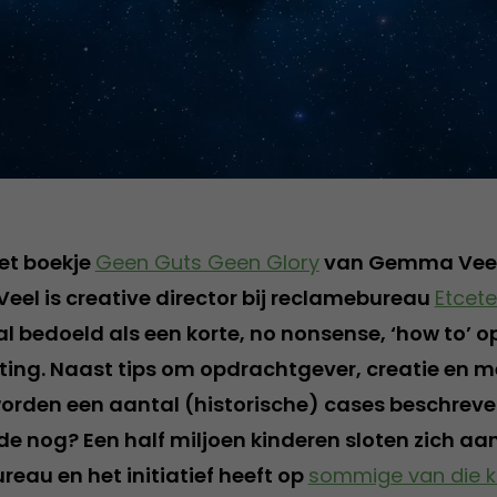
het boekje
Geen Guts Geen Glory
van Gemma Vee
eel is creative director bij reclamebureau
Etcete
ral bedoeld als een korte, no nonsense, ‘how to’ 
ing. Naast tips om opdrachtgever, creatie en 
worden een aantal (historische) cases beschreven
e nog? Een half miljoen kinderen sloten zich aan b
reau en het initiatief heeft op
sommige van die k