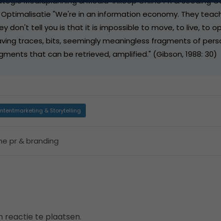
ategie Mediaplanning & Media-inkoop Online PR & seeding
timalisatie "We're in an information economy. They teach
y don't tell you is that it is impossible to move, to live, to 
eaving traces, bits, seemingly meaningless fragments of pers
gments that can be retrieved, amplified." (Gibson, 1988: 30)
ntentmarketing & Storytelling
ine pr & branding
 reactie te plaatsen.