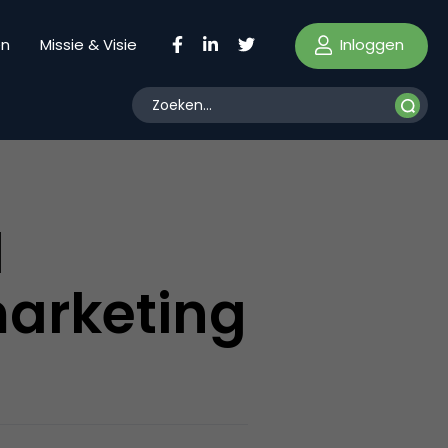
Inloggen
en
Missie & Visie
l
arketing