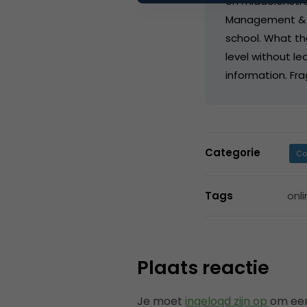
en middelenstr
Management & Op
school. What the
level without l
information. Fra
Categorie
Co
Tags
onl
Plaats reactie
Je moet
ingelogd zijn op
om een