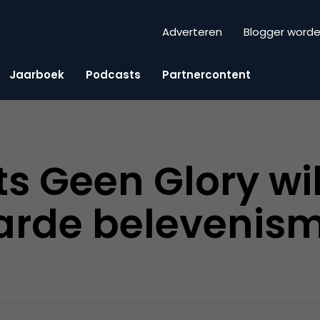
Adverteren
Blogger word
Jaarboek
Podcasts
Partnercontent
s Geen Glory wi
rde belevenism