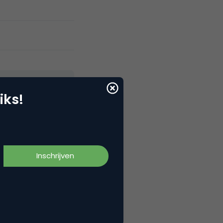
iks!
ines, een
 Ze geeft
entrum voor
erd in online
anieren van
oelstellingen te
ractieve media