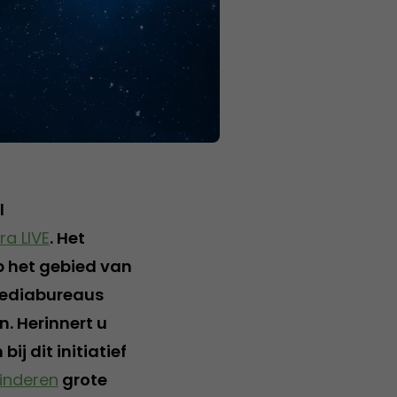
l
ra LIVE
. Het
op het gebied van
mediabureaus
. Herinnert u
ij dit initiatief
inderen
grote