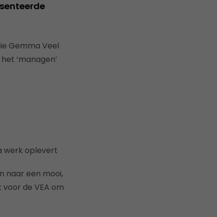
esenteerde
s die Gemma Veel
 het ‘managen’
a werk oplevert
n naar een mooi,
k voor de VEA om