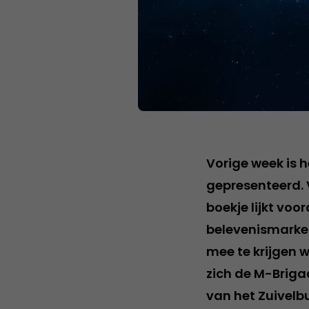
Vorige week is 
gepresenteerd. V
boekje lijkt voo
belevenismarket
mee te krijgen 
zich de M-Brigad
van het Zuivelbu