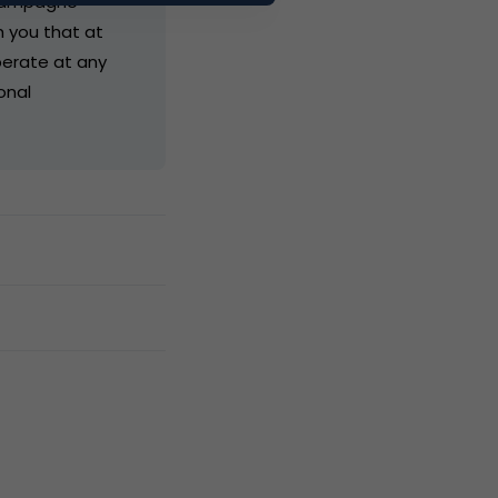
 Campagne
 you that at
operate at any
onal