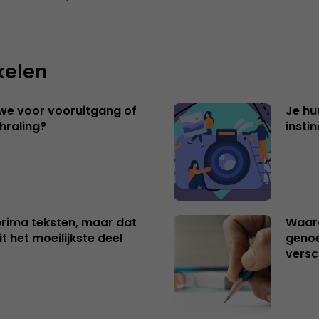
kelen
 we voor vooruitgang of
Je hu
hraling?
insti
 prima teksten, maar dat
Waaro
t het moeilijkste deel
genoe
versc