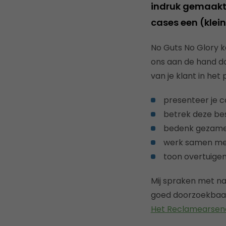
indruk gemaakt
cases een (klei
No Guts No Glory k
ons aan de hand d
van je klant in het 
presenteer je c
betrek deze bes
bedenk gezamen
werk samen me
toon overtuigen
Mij spraken met na
goed doorzoekbaar
Het Reclamearsen