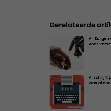
Gerelateerde arti
AI: Zorgen
voor versc
AI schrijft
was al nooi