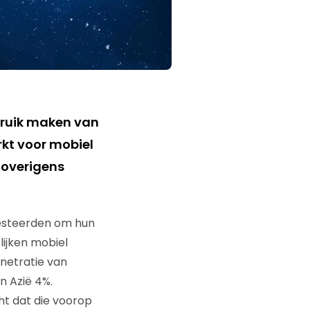
bruik maken van
rkt voor mobiel
 overigens
nvesteerden om hun
ijken mobiel
enetratie van
n Azië 4%.
cht dat die voorop