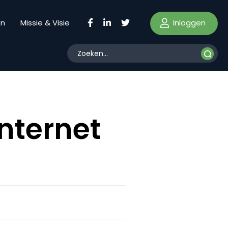
Inloggen
en
Missie & Visie
nternet