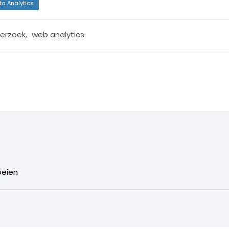
ta Analytics
erzoek
,
web analytics
oeien