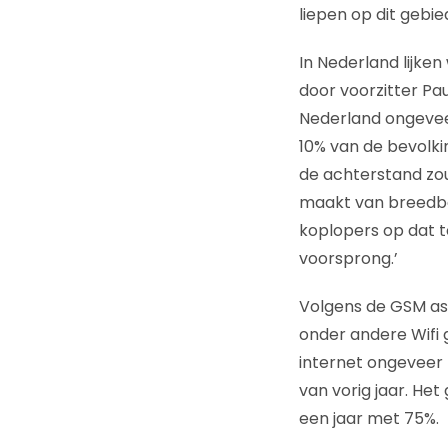
liepen op dit gebie
In Nederland lijken
door voorzitter Pa
Nederland ongeveer
10% van de bevolkin
de achterstand zo
maakt van breedban
koplopers op dat t
voorsprong.’
Volgens de GSM ass
onder andere Wifi 
internet ongeveer t
van vorig jaar. He
een jaar met 75%.