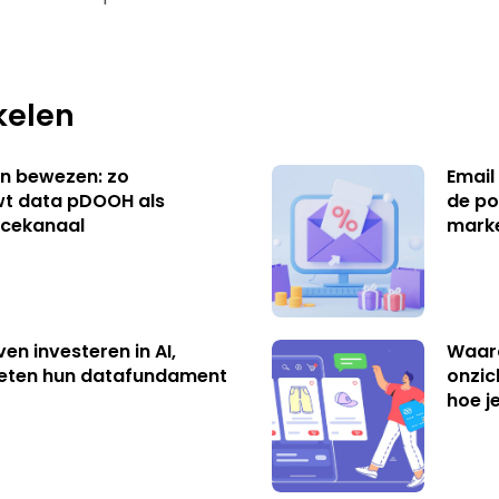
kelen
n bewezen: zo
Email
t data pDOOH als
de po
cekanaal
mark
ven investeren in AI,
Waar
eten hun datafundament
onzic
hoe j