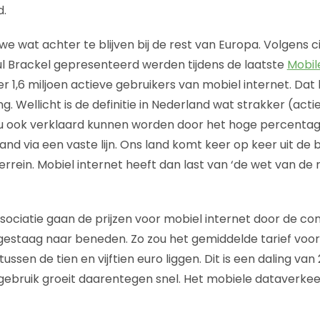
d.
 we wat achter te blijven bij de rest van Europa. Volgens c
ul Brackel gepresenteerd werden tijdens de laatste
Mobil
 1,6 miljoen actieve gebruikers van mobiel internet. Dat
g. Wellicht is de definitie in Nederland wat strakker (acti
u ook verklaard kunnen worden door het hoge percentage
d via een vaste lijn. Ons land komt keer op keer uit de 
errein. Mobiel internet heeft dan last van ‘de wet van 
ociatie gaan de prijzen voor mobiel internet door de co
gestaag naar beneden. Zo zou het gemiddelde tarief voo
ussen de tien en vijftien euro liggen. Dit is een daling va
t gebruik groeit daarentegen snel. Het mobiele dataverke