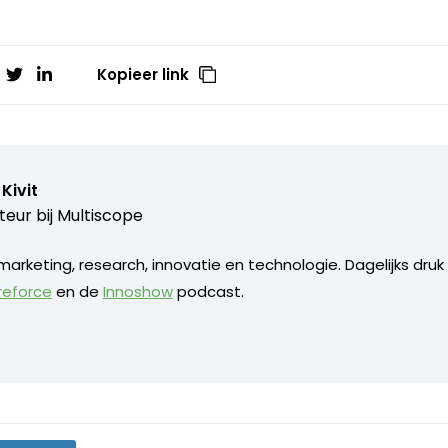
Kopieer link
Kivit
teur bij
Multiscope
arketing, research, innovatie en technologie. Dagelijks dru
reforce
en de
Innoshow
podcast.