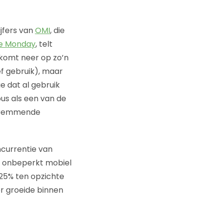
ijfers van
OMI
, die
e Monday
, telt
 komt neer op zo’n
ef gebruik), maar
 dat al gebruik
bus als een van de
de remmende
ncurrentie van
r onbeperkt mobiel
n 25% ten opzichte
er groeide binnen