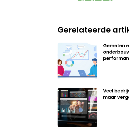
Gerelateerde arti
Gemeten e
onderbouw
performan
Veel bedrij
maar verg