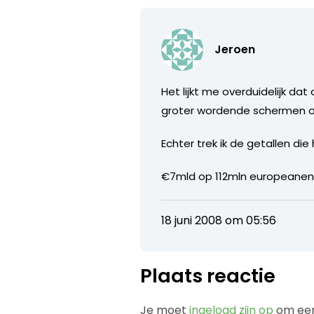
Jeroen
Het lijkt me overduidelijk da
groter wordende schermen o
Echter trek ik de getallen die h
€7mld op 112mln europeanen i
18 juni 2008 om 05:56
Plaats reactie
Je moet
ingelogd zijn op
om een