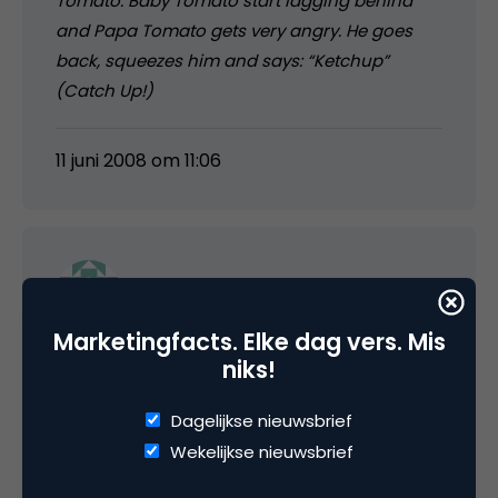
Tomato. Baby Tomato start lagging behind
and Papa Tomato gets very angry. He goes
back, squeezes him and says: “Ketchup”
(Catch Up!)
11 juni 2008 om 11:06
Peter Bonjernoor
Marketingfacts. Elke dag vers. Mis
“Wellicht is deze commercial voor de
niks!
Nederlandse consument niet apart of grappig
genoeg.”
Dagelijkse nieuwsbrief
Wekelijkse nieuwsbrief
Wat mij betreft niet, nee! 😉