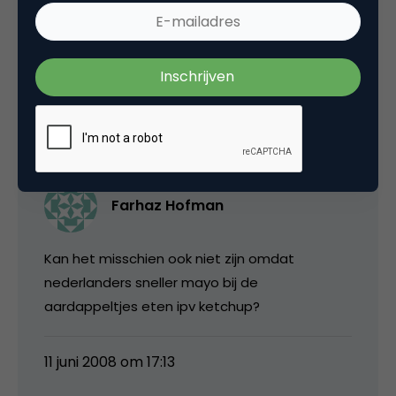
Hij is wel leuk gemaakt verder, maar een
beetje aan de zoete kant…
11 juni 2008 om 13:35
Farhaz Hofman
Kan het misschien ook niet zijn omdat
nederlanders sneller mayo bij de
aardappeltjes eten ipv ketchup?
11 juni 2008 om 17:13