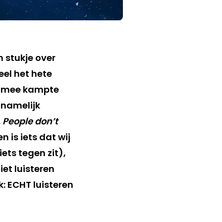
n stukje over
el het hete
jk mee kampte
 namelijk
.
People don’t
n is iets dat wij
ets tegen zit),
iet luisteren
k: ECHT luisteren