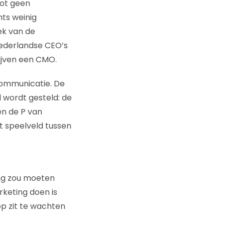
tot geen
hts weinig
ek van de
Nederlandse CEO’s
ijven een CMO.
gcommunicatie. De
l wordt gesteld: de
en de P van
et speelveld tussen
ng zou moeten
keting doen is
p zit te wachten