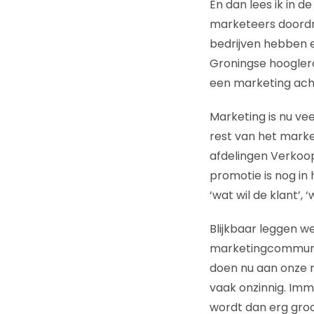
En dan lees ik in 
marketeers doordri
bedrijven hebben e
Groningse hoogler
een marketing acht
Marketing is nu ve
rest van het market
afdelingen Verkoop,
promotie is nog in
‘wat wil de klant’,
Blijkbaar leggen w
marketingcommunic
doen nu aan onze n
vaak onzinnig. Imm
wordt dan erg groo