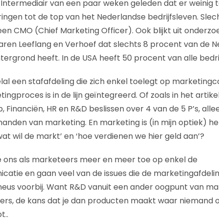
de Intermediair van een paar weken geleden dat er weinig 
ngen tot de top van het Nederlandse bedrijfsleven. Slec
en CMO (Chief Marketing Officer). Ook blijkt uit onderzo
aren Leeflang en Verhoef dat slechts 8 procent van de 
ergrond heeft. In de USA heeft 50 procent van alle bedr
elal een stafafdeling die zich enkel toelegt op marketin
ingproces is in de lijn geïntegreerd. Of zoals in het artike
 Financiën, HR en R&D beslissen over 4 van de 5 P’s, alle
 handen van marketing. En marketing is (in mijn optiek) h
 ‘wat wil de markt’ en ‘hoe verdienen we hier geld aan’?
e ons als marketeers meer en meer toe op enkel de
atie en gaan veel van de issues die de marketingafdeli
eus voorbij. Want R&D vanuit een ander oogpunt van mar
ers, de kans dat je dan producten maakt waar niemand o
t..