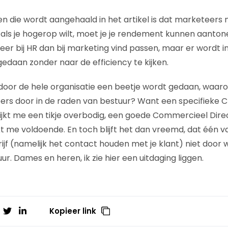
 die wordt aangehaald in het artikel is dat marketeers ni
als je hogerop wilt, moet je je rendement kunnen aantonen
meer bij HR dan bij marketing vind passen, maar er wordt 
 gedaan zonder naar de efficiency te kijken.
door de hele organisatie een beetje wordt gedaan, waar
rs door in de raden van bestuur? Want een specifieke C
 lijkt me een tikje overbodig, een goede Commercieel Dire
ijkt me voldoende. En toch blijft het dan vreemd, dat één v
rijf (namelijk het contact houden met je klant) niet door 
r. Dames en heren, ik zie hier een uitdaging liggen.
Kopieer link