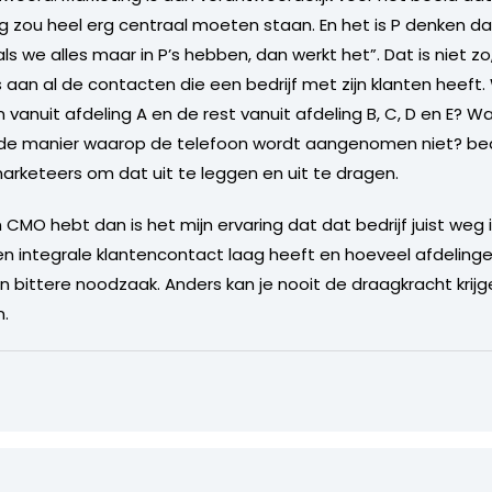
g zou heel erg centraal moeten staan. En het is P denken 
als we alles maar in P’s hebben, dan werkt het”. Dat is niet zo
s aan al de contacten die een bedrijf met zijn klanten heef
vanuit afdeling A en de rest vanuit afdeling B, C, D en E? 
de manier waarop de telefoon wordt aangenomen niet? bed
 marketeers om dat uit te leggen en uit te dragen.
n CMO hebt dan is het mijn ervaring dat dat bedrijf juist weg
 een integrale klantencontact laag heeft en hoeveel afdeling
 bittere noodzaak. Anders kan je nooit de draagkracht krijg
n.