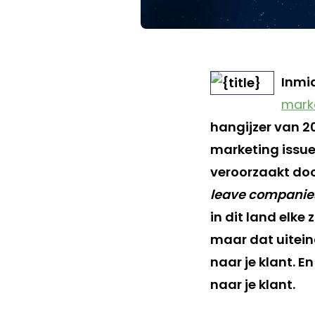
Inmid
marke
hangijzer van 2
marketing issue
veroorzaakt doo
leave companie
in dit land elke
maar dat uiteind
naar je klant. E
naar je klant.