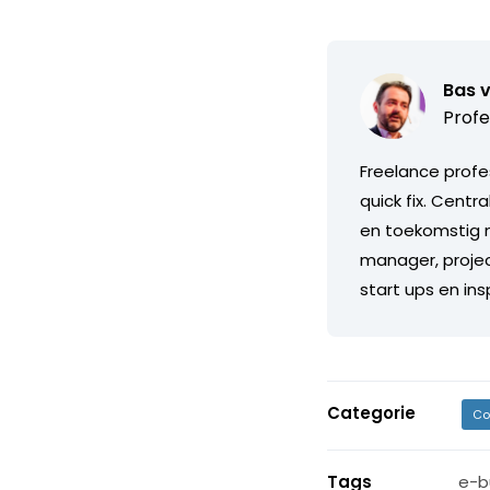
Bas 
Profe
Freelance profe
quick fix. Centr
en toekomstig m
manager, projec
start ups en in
Categorie
Co
Tags
e-b