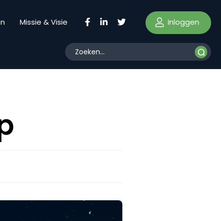
Inloggen
en
Missie & Visie
op