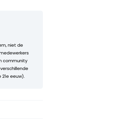
em, niet de
s, medewerkers
rim community
 verschillende
e 21e eeuw).