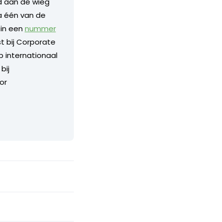
nd aan de wieg
a één van de
 in een
nummer
 bij Corporate
p internationaal
bij
or