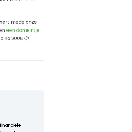
immers mede onze
ven
een domeintje
 eind 2008 😉
financiële