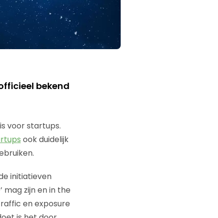
officieel bekend
is voor startups.
artups
ook duidelijk
ebruiken.
e initiatieven
mag zijn en in the
raffic en exposure
doet is het door