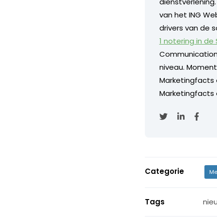
dienstverlening
van het ING Web
drivers van de s
1 notering in de
Communication
niveau. Momentee
Marketingfacts
Marketingfacts o
Categorie
Me
Tags
nie