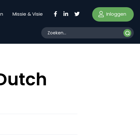
Inloggen
en
Missie & Visie
Dutch