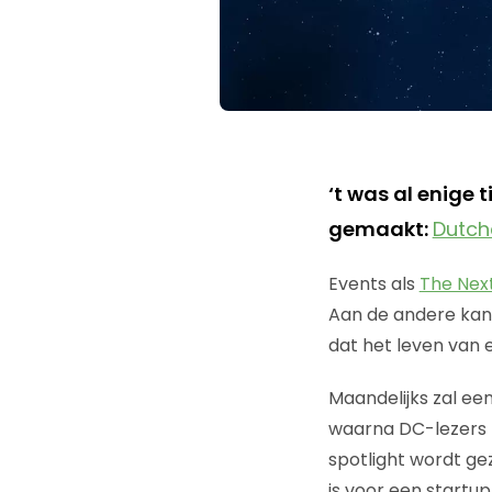
‘t was al enige 
gemaakt:
Dutch
Events als
The Nex
Aan de andere kan
dat het leven van 
Maandelijks zal ee
waarna DC-lezers 
spotlight wordt ge
is voor een startup