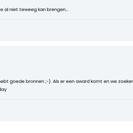
kje al niet teweeg kan brengen…
hebt goede bronnen ;-). Als er een award komt en we zoeken 
day