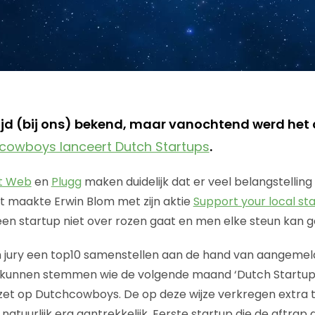
tijd (bij ons) bekend, maar vanochtend werd het 
cowboys lanceert Dutch Startups
.
t Web
en
Plugg
maken duidelijk dat er veel belangstelling 
t maakte Erwin Blom met zijn aktie
Support your local st
een startup niet over rozen gaat en men elke steun kan g
n jury een top10 samenstellen aan de hand van aangemeld
kunnen stemmen wie de volgende maand ‘Dutch Startup’ 
zet op Dutchcowboys. De op deze wijze verkregen extra t
 natuurlijk erg aantrekkelijk. Eerste startup die de aftrap 