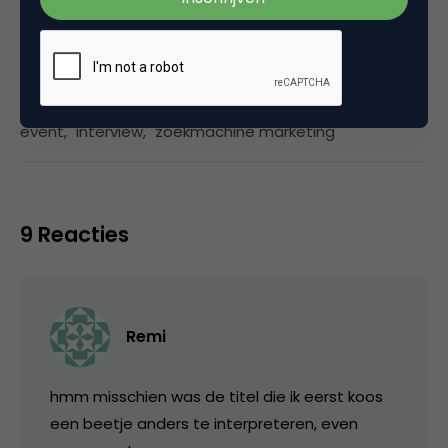
Categorie
Search & Conversie
Tags
event
,
interview
,
zoekmachine marketing
9 Reacties
Remi
hmm misschien was de titel die ik eerst koos
een beetje anders te interpreteren, even