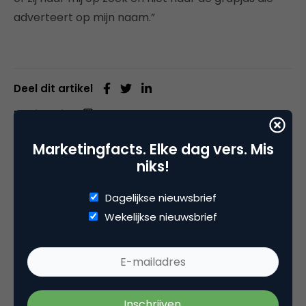
adverteert op mijn naam.”
Deel dit artikel
Kopieer link
Marketingfacts. Elke dag vers. Mis
niks!
Remi van Beekum
Dagelijkse nieuwsbrief
Eigenaar bij
Kiemfabriek
Wekelijkse nieuwsbrief
Marketeer voor betekenisvolle bedrijven.