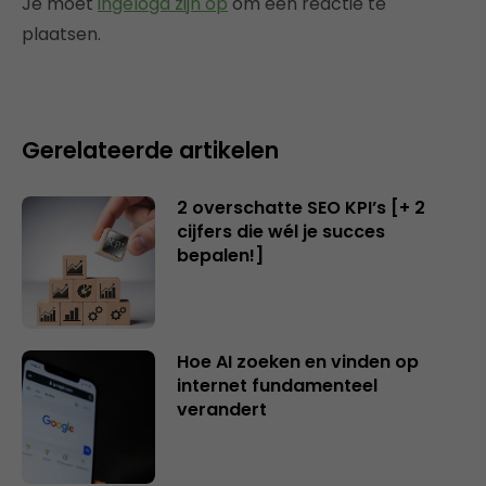
Je moet
ingelogd zijn op
om een reactie te
plaatsen.
Gerelateerde artikelen
2 overschatte SEO KPI’s [+ 2
cijfers die wél je succes
bepalen!]
Hoe AI zoeken en vinden op
internet fundamenteel
verandert