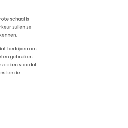
ote schaal is
keur zullen ze
 kennen.
dat bedrijven om
en gebruiken.
erzoeken voordat
ensten de
.