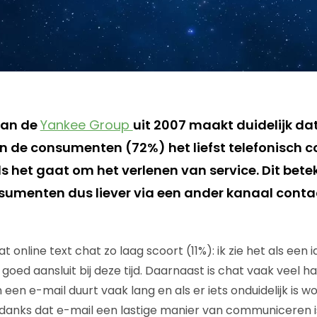
van de
Yankee Group
uit 2007 maakt duidelijk da
 de consumenten (72%) het liefst telefonisch c
s het gaat om het verlenen van service. Dit bete
sumenten dus liever via een ander kanaal cont
at online text chat zo laag scoort (11%): ik zie het als een
oed aansluit bij deze tijd. Daarnaast is chat vaak veel h
een e-mail duurt vaak lang en als er iets onduidelijk is wo
danks dat e-mail een lastige manier van communiceren is