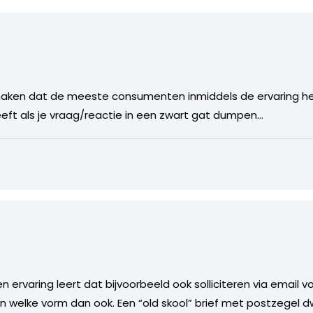
maken dat de meeste consumenten inmiddels de ervaring h
eeft als je vraag/reactie in een zwart gat dumpen…
gen ervaring leert dat bijvoorbeeld ook solliciteren via email 
 in welke vorm dan ook. Een “old skool” brief met postzegel dw