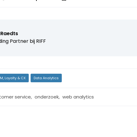
 Raedts
ing Partner bij
RIFF
M, Loyalty & CX
Data Analytics
tomer service
,
onderzoek
,
web analytics