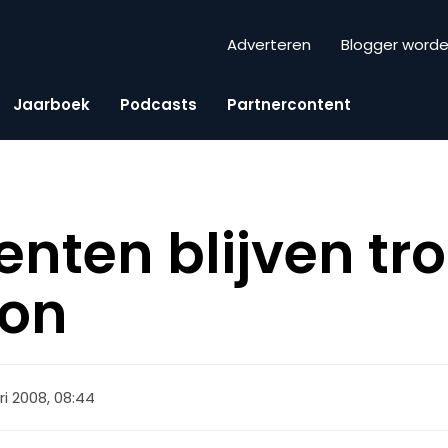
Adverteren
Blogger word
Jaarboek
Podcasts
Partnercontent
nten blijven tr
oon
ri 2008, 08:44