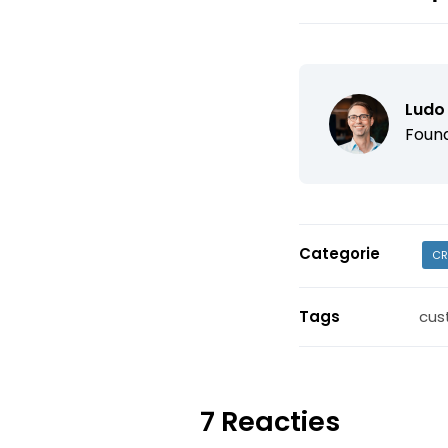
Ludo
Found
Categorie
CR
Tags
cus
7 Reacties