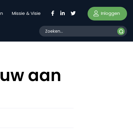
Inloggen
en
Missie & Visie
ouw aan