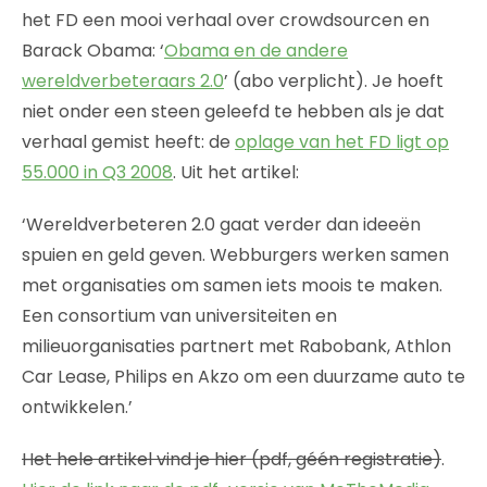
het FD een mooi verhaal over crowdsourcen en
Barack Obama: ‘
Obama en de andere
wereldverbeteraars 2.0
’ (abo verplicht). Je hoeft
niet onder een steen geleefd te hebben als je dat
verhaal gemist heeft: de
oplage van het FD ligt op
55.000 in Q3 2008
. Uit het artikel:
‘Wereldverbeteren 2.0 gaat verder dan ideeën
spuien en geld geven. Webburgers werken samen
met organisaties om samen iets moois te maken.
Een consortium van universiteiten en
milieuorganisaties partnert met Rabobank, Athlon
Car Lease, Philips en Akzo om een duurzame auto te
ontwikkelen.’
Het hele artikel vind je hier (pdf, géén registratie)
.