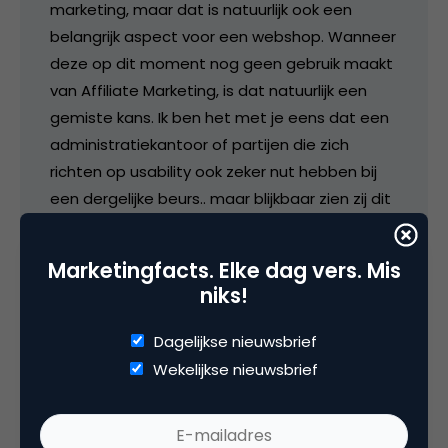
marketing, maar dat is natuurlijk ook een
belangrijk aspect voor een webshop. Wanneer
deze op dit moment nog geen gebruik maakt
van Affiliate Marketing, is dat natuurlijk een
gemiste kans. Ik ben het met je eens dat een
administratiekantoor of partijen die zich
richten op usability ook zeker nut hebben bij
een dergelijke beurs.. maar blijkbaar zien zij dit
zelf nog niet.
Marketingfacts. Elke dag vers. Mis
17 januari 2008 om 08:29
niks!
Dagelijkse nieuwsbrief
Wekelijkse nieuwsbrief
Vincent H