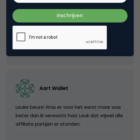
Ik vond het ook weer leuk. Vooral erg handig
om op één plek veel bekende mensen en
bedrijven tegen te komen. Dit scheelt weer 3
dagen rijden en plannen 😉
17 januari 2008 om 09:11
Aart Wallet
Leuke beurs! Was er voor het eerst maar was
beter dan ik verwacht had. Leuk dat vrijwel alle
affiliate partijen er stonden.