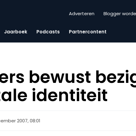
Adverteren
Blogger word
Jaarboek
Podcasts
Partnercontent
ters bewust bezi
ale identiteit
ember 2007, 08:01