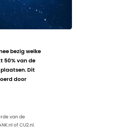
mee bezig welke
kt 50% van de
 plaatsen. Dit
oerd door
erde van de
NK.nl of CU2.nl.