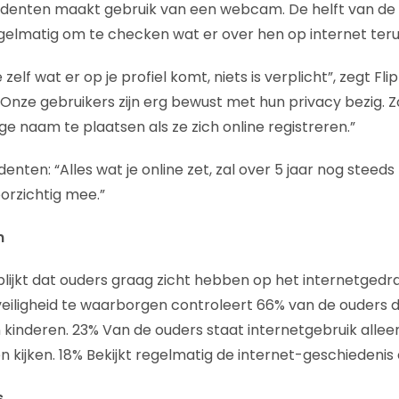
denten maakt gebruik van een webcam. De helft van de
egelmatig om te checken wat er over hen op internet terug
e zelf wat er op je profiel komt, niets is verplicht”, zegt Fli
“Onze gebruikers zijn erg bewust met hun privacy bezig. Z
ge naam te plaatsen als ze zich online registreren.”
nten: “Alles wat je online zet, zal over 5 jaar nog steeds t
orzichtig mee.”
n
blijkt dat ouders graag zicht hebben op het internetgedr
eiligheid te waarborgen controleert 66% van de ouders de
kinderen. 23% Van de ouders staat internetgebruik alleen
n kijken. 18% Bekijkt regelmatig de internet-geschiedeni
s