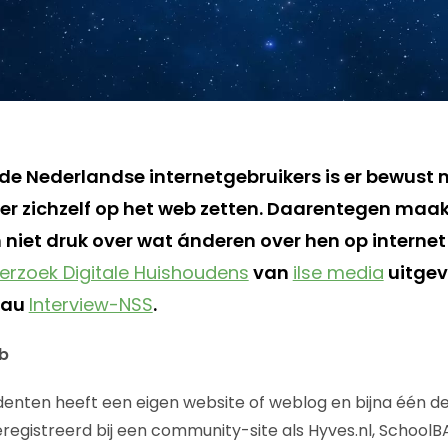
e Nederlandse internetgebruikers is er bewust 
over zichzelf op het web zetten. Daarentegen maa
h niet druk over wat ánderen over hen op internet
erzoek Digitale Huishoudens
van
ilse media
uitgev
eau
Interview-NSS
.
b
enten heeft een eigen website of weblog en bijna één d
registreerd bij een community-site als Hyves.nl, SchoolBA