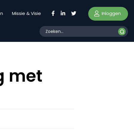
Inloggen
en
Missie & Visie
g met