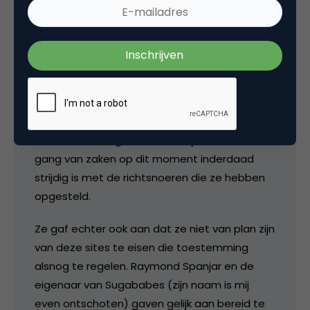
Nas van het CBP sprak en nam deel aan een
paneldiscussie.
Het punt wat je aanstipts over Hyves,
Sugababes en dergelijke en de ‘illegale
activiteiten’, dus geen toestemming van de
ouders vragen, werd ook besproken. Ze gaf
hier aan dat volgens hun richtlijnen dat de
gang van zaken op dit moment inderdaad
strijdig is met de richtsnoeren die ze hebben
opgesteld.
Ze gaf echter ook aan dat ze niet van plan zijn
van deze sites te eisen die toestemming
alsnog te regelen. Raymond Spanjar en de
eigenaar van Sugababes (zijn naam is mij
even ontschoten) gaven gelijk aan bereid te