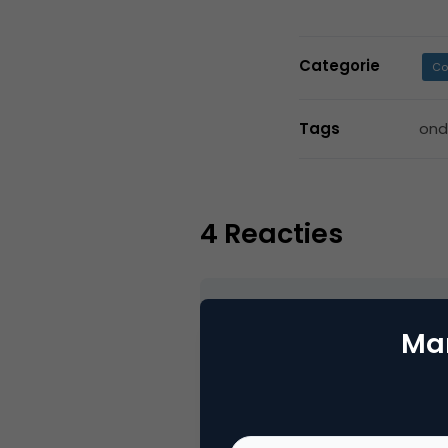
Categorie
Co
Tags
ond
4 Reacties
Mar
Karel Geenen
Ik geloof dat er iets mis is 