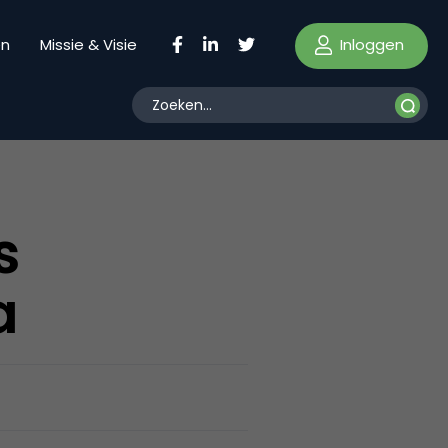
Inloggen
en
Missie & Visie
s
a