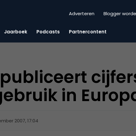
Adverteren
Blogger word
Jaarboek
Podcasts
Partnercontent
publiceert cijfer
gebruik in Europ
mber 2007, 17:04