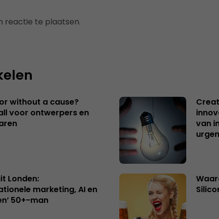
 reactie te plaatsen.
kelen
 or without a cause?
Creat
ll voor ontwerpers en
innov
aren
van i
urgen
uit Londen:
Waaro
ationele marketing, AI en
Silico
en’ 50+-man