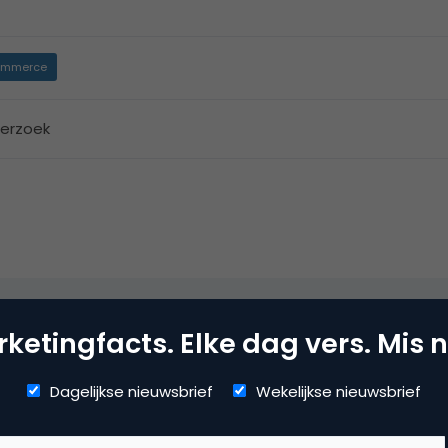
mmerce
erzoek
ketingfacts. Elke dag vers. Mis n
Dagelijkse nieuwsbrief
Wekelijkse nieuwsbrief
gegaan bij de opmaak. Hij geeft hier de afbeelding over de te