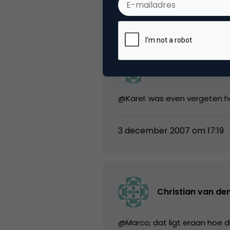
3 december 2007 om 17:16
media
@Karel: was even vergeten he
3 december 2007 om 17:19
Christian van de
@Marco; dat ligt eraan hoe d