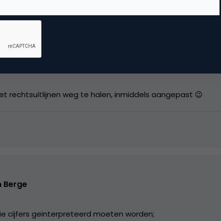
t rechtsuitlijnen weg te halen, inmiddels aangepast 😉
n Berge
ie cijfers geinterpreteerd moeten worden;