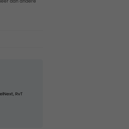
meer dan andere
elNext, RvT