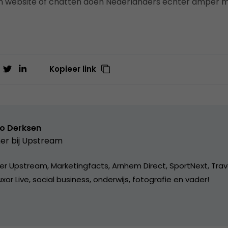
n website of chatten doen Nederlanders echter amper 
Kopieer link
o Derksen
er bij
Upstream
er Upstream, Marketingfacts, Arnhem Direct, SportNext, Trav
xor Live, social business, onderwijs, fotografie en vader!