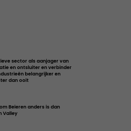
ieve sector als aanjager van
atie en ontsluiter en verbinder
ndustrieën belangrijker en
ter dan ooit
m Beieren anders is dan
n Valley