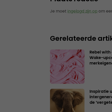
Je moet
ingelogd zijn op
om een
Gerelateerde arti
Rebel with
Wake-upca
merkeigen
Inspiratie 
intergener
de ‘verget