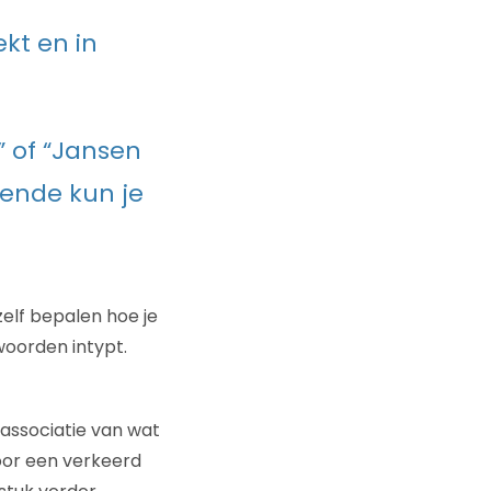
kt en in
” of “Jansen
kende kun je
zelf bepalen hoe je
woorden intypt.
 associatie van wat
oor een verkeerd