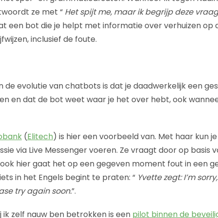
ntwoordt ze met “
Het spijt me, maar ik begrijp deze vraag 
t een bot die je helpt met informatie over verhuizen op 
fwijzen, inclusief de foute.
n de evolutie van chatbots is dat je daadwerkelijk een ge
ren en dat de bot weet waar je het over hebt, ook wannee
bobank
(
Elitech
) is hier een voorbeeld van. Met haar kun j
sie via Live Messenger voeren. Ze vraagt door op basis 
ook hier gaat het op een gegeven moment fout in een ge
iets in het Engels begint te praten: “
Yvette zegt: I’m sorry,
ase try again soon.
”.
j ik zelf nauw ben betrokken is een
pilot binnen de bevei