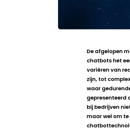
De afgelopen ma
chatbots het ee
variëren van red
zijn, tot compl
waar gedurende
gepresenteerd o
bij bedrijven n
maar wel om te 
chatbottechnol