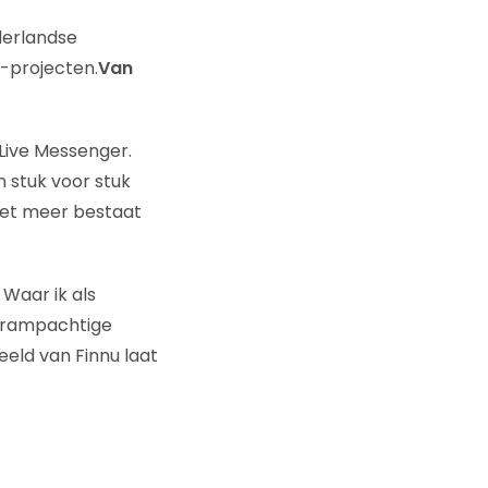
derlandse
t-projecten.
Van
 Live Messenger.
n stuk voor stuk
niet meer bestaat
Waar ik als
 krampachtige
eeld van Finnu laat