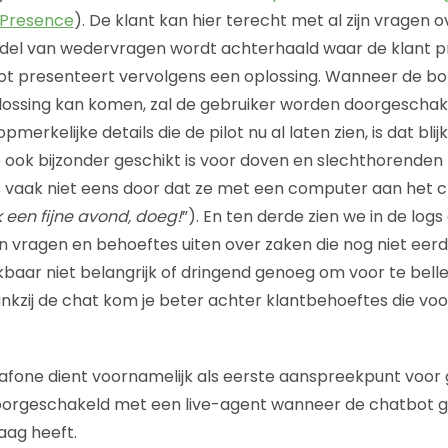
 Presence
). De klant kan hier terecht met al zijn vragen ov
ddel van wedervragen wordt achterhaald waar de klant p
ot presenteert vervolgens een oplossing. Wanneer de bot
plossing kan komen, zal de gebruiker worden doorgescha
merkelijke details die de pilot nu al laten zien, is dat bli
 ook bijzonder geschikt is voor doven en slechthorenden 
vaak niet eens door dat ze met een computer aan het ch
k een fijne avond, doeg!
”). En ten derde zien we in de logs
n vragen en behoeftes uiten over zaken die nog niet eer
jkbaar niet belangrijk of dringend genoeg om voor te bell
Dankzij de chat kom je beter achter klantbehoeftes die v
afone dient voornamelijk als eerste aanspreekpunt voor 
oorgeschakeld met een live-agent wanneer de chatbot 
aag heeft.