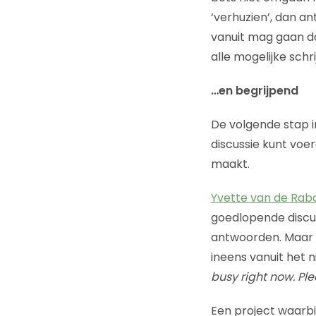
‘verhuzien’, dan a
vanuit mag gaan da
alle mogelijke schrij
…en begrijpend
De volgende stap i
discussie kunt voe
maakt.
Yvette van de Ra
goedlopende discus
antwoorden. Maar 
ineens vanuit het n
busy right now. Ple
Een project waarbi