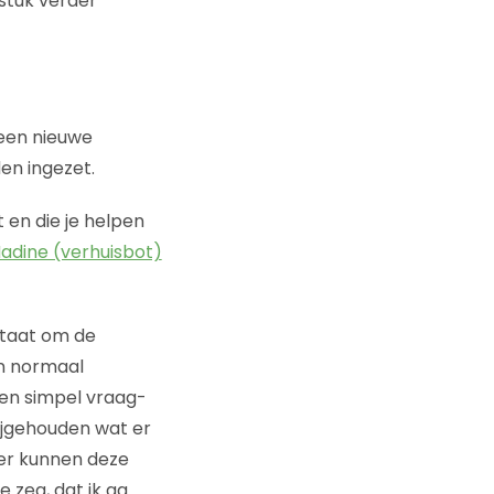
 stuk verder
 een nieuwe
en ingezet.
t en die je helpen
adine (verhuisbot)
staat om de
in normaal
een simpel vraag-
ijgehouden wat er
der kunnen deze
zeg, dat ik ga