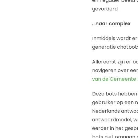
en negatief beeld 
gevorderd.
…naar complex
Inmiddels wordt er
generatie chatbot
Allereerst zijn er 
navigeren over ee
van de Gemeente
Deze bots hebben a
gebruiker op een n
Nederlands antwoor
antwoordmodel, waa
eerder in het ges
bots niet omgaan m