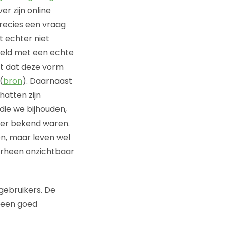
er zijn online
recies een vraag
 echter niet
keld met een echte
jkt dat deze vorm
(
bron
). Daarnaast
atten zijn
 die we bijhouden,
der bekend waren.
en, maar leven wel
oorheen onzichtbaar
gebruikers. De
geen goed