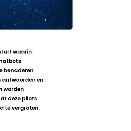
start waarin
chatbots
 te benaderen
en antwoorden en
an worden
at deze pilots
d te vergroten,