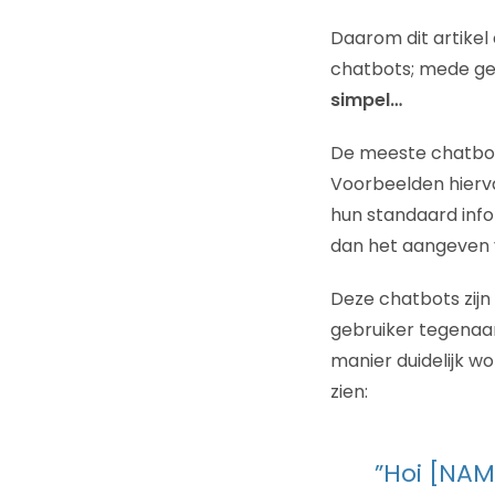
Daarom dit artikel
chatbots; mede geb
simpel…
De meeste chatbots
Voorbeelden hierva
hun standaard info
dan het aangeven 
Deze chatbots zij
gebruiker tegenaan
manier duidelijk w
zien:
”Hoi [NAME