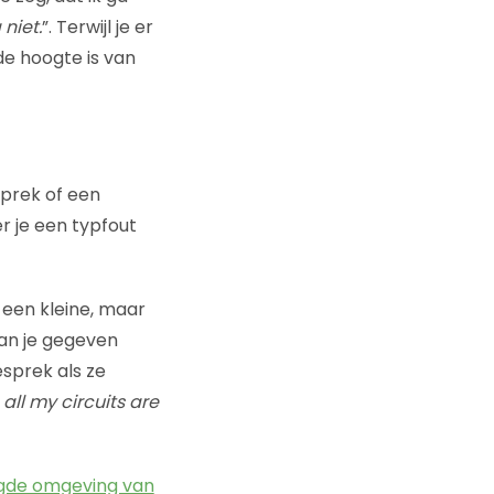
niet.
”. Terwijl je er
de hoogte is van
sprek of een
r je een typfout
e een kleine, maar
van je gegeven
sprek als ze
 all my circuits are
ligde omgeving van