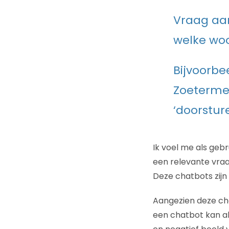
Vraag aan
welke wo
Bijvoorbe
Zoetermee
‘doorsture
Ik voel me als gebr
een relevante vraag
Deze chatbots zijn
Aangezien deze cha
een chatbot kan al