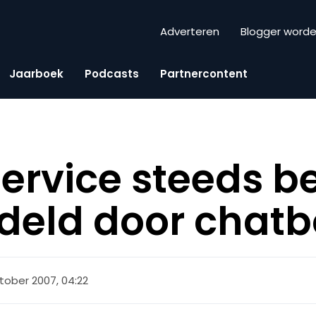
Adverteren
Blogger word
Jaarboek
Podcasts
Partnercontent
ervice steeds b
deld door chatb
ktober 2007, 04:22