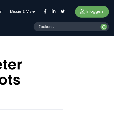
Inloggen
en
Missie & Visie
eter
ots