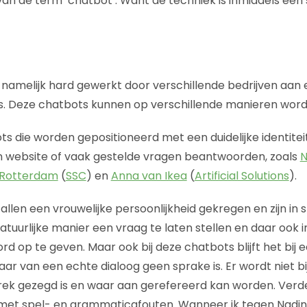
van de term ‘chatbot’. Want de techniek is inmiddels een
 namelijk hard gewerkt door verschillende bedrijven aan
s. Deze chatbots kunnen op verschillende manieren word
bots die worden gepositioneerd met een duidelijke identitei
n website of vaak gestelde vragen beantwoorden, zoals
N
 Rotterdam
(
SSC
) en
Anna van Ikea
(
Artificial Solutions
).
llen een vrouwelijke persoonlijkheid gekregen en zijn in 
atuurlijke manier een vraag te laten stellen en daar ook 
d op te geven. Maar ook bij deze chatbots blijft het bij 
r van een echte dialoog geen sprake is. Er wordt niet b
prek gezegd is en waar aan gerefereerd kan worden. Ver
et spel- en grammaticafouten. Wanneer ik tegen Nadine 