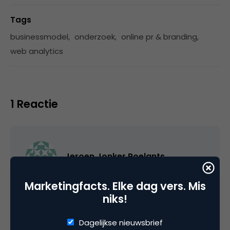
Tags
businessmodel
,
onderzoek
,
online pr & branding
,
web analytics
1 Reactie
Jeroen Jonker Roelants
Marketingfacts. Elke dag vers. Mis
Erg interessant is de door hen beschreven
niks!
case van The Guardian: “..the free availability
of content online seems to have
Dagelijkse nieuwsbrief
strengthened The Guardian brand without