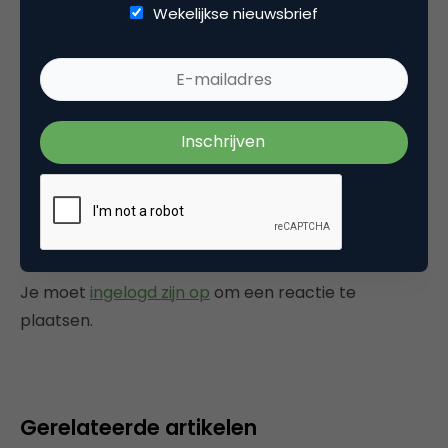
Wekelijkse nieuwsbrief
affecting print revenues.”. Wat mij betreft
blijkt hier maar weer uit dat ‘kannibalisatie’ een
van de meest verstikkende woorden is in
medialand, en krantenland in het bijzonder.
24 september 2007 om 07:57
Plaats reactie
Je moet
ingelogd zijn op
om een reactie te
plaatsen.
Gerelateerde artikelen