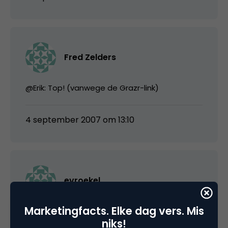
Fred Zelders
@Erik: Top! (vanwege de Grazr-link)
4 september 2007 om 13:10
evroekel
Marketingfacts. Elke dag vers. Mis
@Steven: dat gaat niet lukken. Geheel is
niks!
(gelukkig!) een geautomatiseerd proces