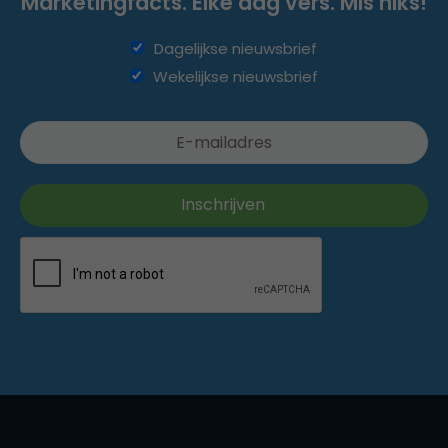
Marketingfacts. Elke dag vers. Mis niks!
Dagelijkse nieuwsbrief
Wekelijkse nieuwsbrief