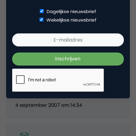
waarbij we niet kunnen manipuleren. Met
Dagelijkse nieuwsbrief
TA=38 in jouw geval scheelt dit overigens
Wekelijkse nieuwsbrief
slechts enkele posities, maar je hebt helemaal
gelijk dat het niet klopt. Excuus.
Inmiddels daarom ook besloten dat script
aangepast gaat worden om in geval van
PR=0 of TA=0 voor die sites nogmaals een
opvraging te doen, dus ik hoop dat deze
‘verslikking’ van het systeem volgende maand
niet meer voorkomt.
4 september 2007 om 14:34