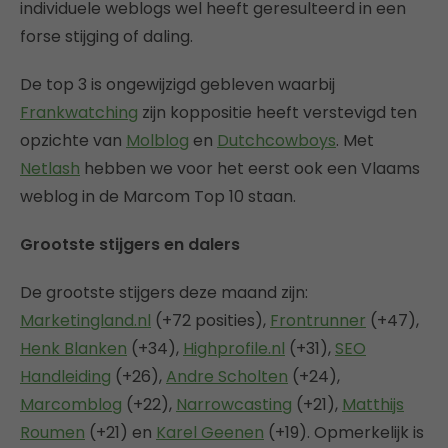
individuele weblogs wel heeft geresulteerd in een
forse stijging of daling.
De top 3 is ongewijzigd gebleven waarbij
Frankwatching
zijn koppositie heeft verstevigd ten
opzichte van
Molblog
en
Dutchcowboys
. Met
Netlash
hebben we voor het eerst ook een Vlaams
weblog in de Marcom Top 10 staan.
Grootste stijgers en dalers
De grootste stijgers deze maand zijn:
Marketingland.nl
(+72 posities),
Frontrunner
(+47),
Henk Blanken
(+34),
Highprofile.nl
(+31),
SEO
Handleiding
(+26),
Andre Scholten
(+24),
Marcomblog
(+22),
Narrowcasting
(+21),
Matthijs
Roumen
(+21) en
Karel Geenen
(+19). Opmerkelijk is