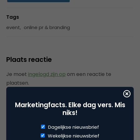
Tags
event
,
online pr & branding
Plaats reactie
Je moet
ingelogd zijn op
om een reactie te
plaatsen.
Marketingfacts. Elke dag vers. Mis
niks!
Gerelateerde artikelen
Dagelijkse nieuwsbrief
AI: Zorgen we voor vooruitgang
Wekelijkse nieuwsbrief
of voor verschraling?