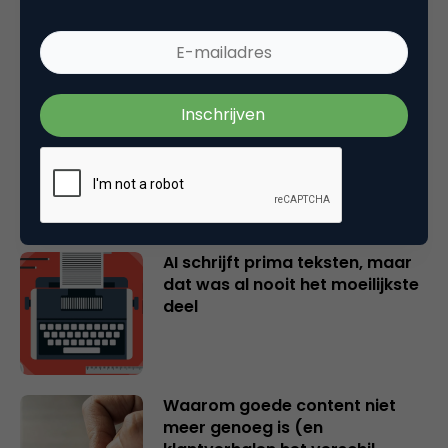
Je huurt een creator in voor het
instinct. Laat het dan ook
werken.
AI schrijft prima teksten, maar
dat was al nooit het moeilijkste
deel
Waarom goede content niet
meer genoeg is (en