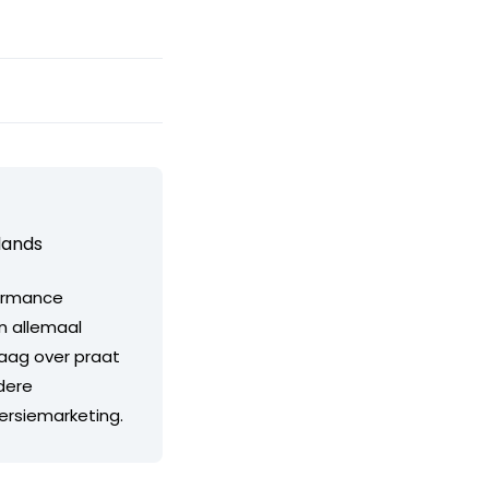
lands
formance
jn allemaal
aag over praat
ndere
ersiemarketing.