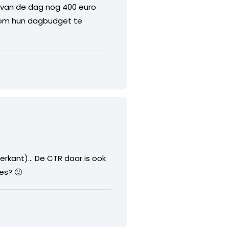
d van de dag nog 400 euro
n om hun dagbudget te
erkant)… De CTR daar is ook
es? 🙂