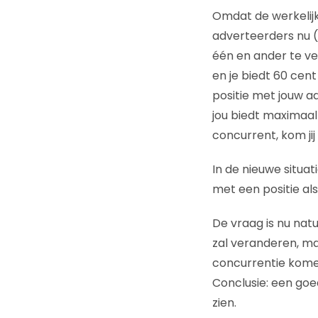
Omdat de werkelij
adverteerders nu (
één en ander te ver
en je biedt 60 cen
positie met jouw a
jou biedt maximaal 
concurrent, kom ji
In de nieuwe situat
met een positie al
De vraag is nu nat
zal veranderen, maa
concurrentie kome
Conclusie: een goe
zien.