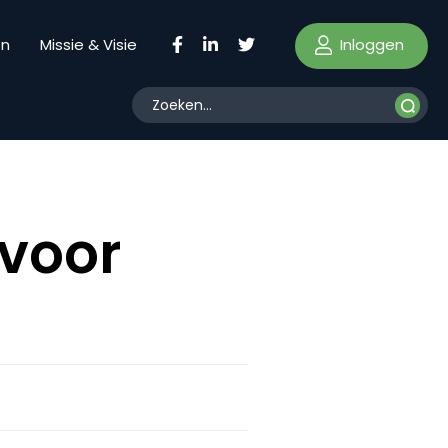
Inloggen
en
Missie & Visie
 voor