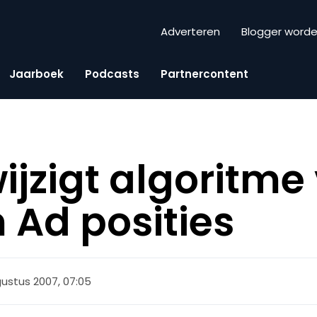
Adverteren
Blogger word
Jaarboek
Podcasts
Partnercontent
ijzigt algoritme
Ad posities
gustus 2007, 07:05