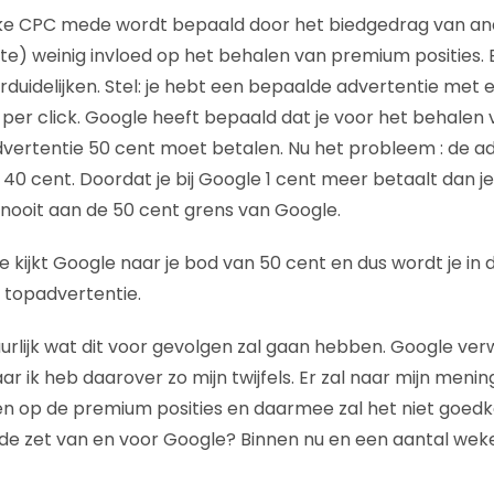
ke CPC mede wordt bepaald door het biedgedrag van a
te) weinig invloed op het behalen van premium posities.
duidelijken. Stel: je hebt een bepaalde advertentie met e
t per click. Google heeft bepaald dat je voor het behale
dvertentie 50 cent moet betalen. Nu het probleem : de 
40 cent. Doordat je bij Google 1 cent meer betaalt dan je
j nooit aan de 50 cent grens van Google.
ie kijkt Google naar je bod van 50 cent en dus wordt je in 
s topadvertentie.
uurlijk wat dit voor gevolgen zal gaan hebben. Google ver
r ik heb daarover zo mijn twijfels. Er zal naar mijn meni
n op de premium posities en daarmee zal het niet goed
de zet van en voor Google? Binnen nu en een aantal weke