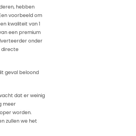
nderen, hebben
 Een voorbeeld om
en kwaliteit van 1
n van een premium
adverteerder onder
 directe
dit geval beloond
wacht dat er weinig
ng meer
koper worden.
n zullen we het