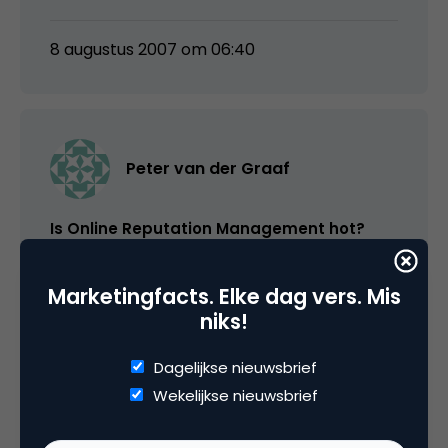
8 augustus 2007 om 06:40
Peter van der Graaf
Is Online Reputation Management hot?
Dit is al het zoveelste Marketingfacts bericht
Marketingfacts. Elke dag vers. Mis
over reputatiemanagement in korte tijd. Is er
niks!
wel zoveel vraag naar dergelijke diensten?
Wordt het belang niet zwaar overdreven en is
Dagelijkse nieuwsbrief
het niet belangrijker je reputatie de vrije loop
Wekelijkse nieuwsbrief
te laten om geloofwaardig te blijven?