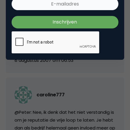
Ik zeg niet dat ik hier zo over denk, want ik
verdien ook wat geld met zoekmachine
reputatiemanagement. Het valt me alleen op
dat iedereen het er opeens over heeft. Mijn
vraag is dus eigenlijk:
Vinden jullie de huidige
aandacht voor ORM overdreven of terecht?
8 augustus 2007 om 06:53
caroline777
@Peter: Nee, ik denk dat het niet verstandig is
om je reputatie de vrije loop te laten. Je hebt
dan als bedrijf helemaal geen invloed meer op