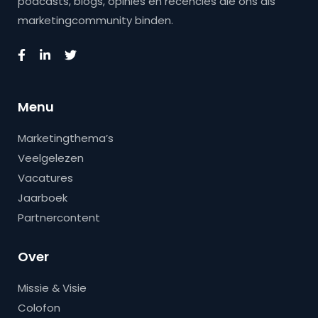
podcasts, blogs, opinies en recencies die ons als
marketingcommunity binden.
Menu
Marketingthema’s
Veelgelezen
Vacatures
Jaarboek
Partnercontent
Over
Missie & Visie
Colofon