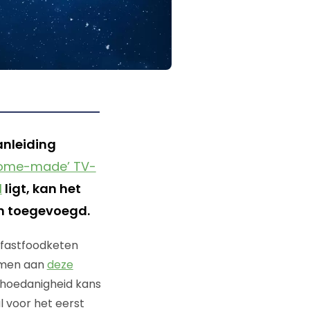
anleiding
ome-made’ TV-
l
ligt, kan het
en toegevoegd.
 fastfoodketen
nemen aan
deze
e hoedanigheid kans
l voor het eerst