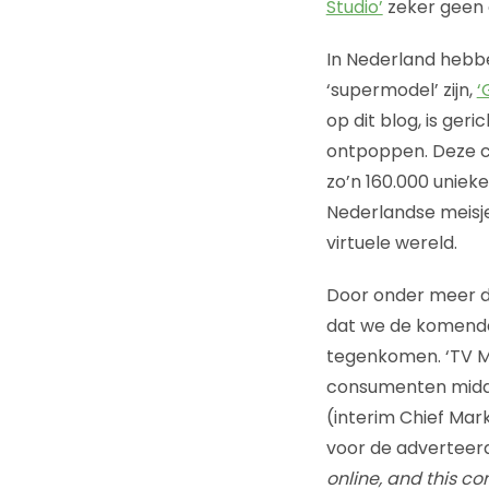
Studio’
zeker geen 
In Nederland hebbe
‘supermodel’ zijn,
‘
op dit blog, is ger
ontpoppen. Deze c
zo’n 160.000 uniek
Nederlandse meisje
virtuele wereld.
Door onder meer de
dat we de komende t
tegenkomen. ‘TV Me
consumenten midde
(interim Chief Mark
voor de adverteer
online, and this c