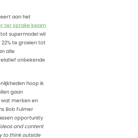
leert aan het
r ter sprake kwam
g tot supermodel wil
22% te groeien tot
n alle
 relatief onbekende
nlijkheden hoop ik
ullen gaan
n wat merken en
ns Bob Fulmer
 missen opportunity
videos and content
 to think outside