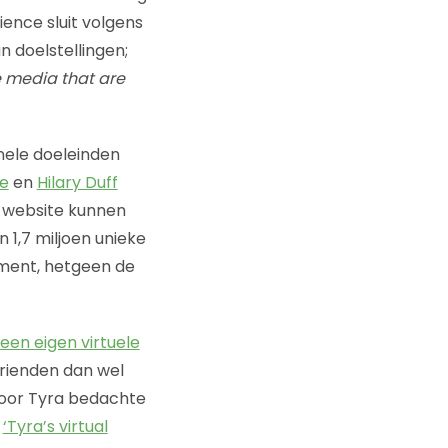
nce sluit volgens
n doelstellingen;
e media that are
nele doeleinden
ne
en
Hilary Duff
e website kunnen
 1,7 miljoen unieke
ument, hetgeen de
een eigen virtuele
vrienden dan wel
door Tyra bedachte
l
‘Tyra’s virtual