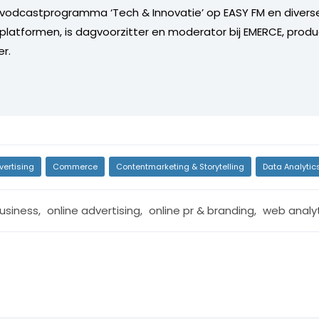
vodcastprogramma ‘Tech & Innovatie’ op EASY FM en diverse
platformen, is dagvoorzitter en moderator bij EMERCE, prod
r.
vertising
Commerce
Contentmarketing & Storytelling
Data Analytic
usiness
,
online advertising
,
online pr & branding
,
web analyt