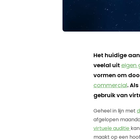
Het huidige aa
veelal uit
eigen 
vormen om door 
commercial
. Al
gebruik van vir
Geheel in lijn met
d
afgelopen maandag 
virtuele auditie
kan 
maakt op een hoofd