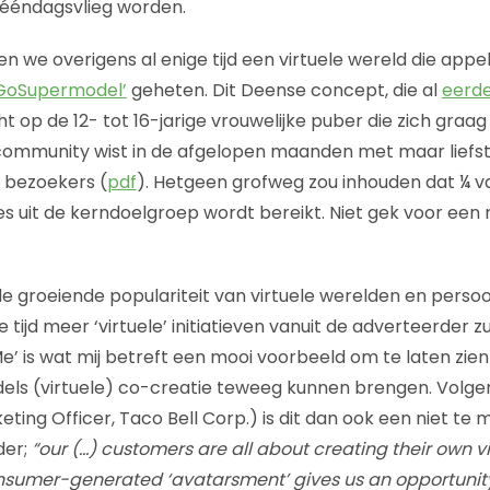
ééndagsvlieg worden.
n we overigens al enige tijd een virtuele wereld die appe
GoSupermodel’
geheten. Dit Deense concept, die al
eerde
icht op de 12- tot 16-jarige vrouwelijke puber die zich graa
ommunity wist in de afgelopen maanden met maar liefst 
e bezoekers (
pdf
). Hetgeen grofweg zou inhouden dat ¼ va
s uit de kerndoelgroep wordt bereikt. Niet gek voor een
 groeiende populariteit van virtuele werelden en persoo
ijd meer ‘virtuele’ initiatieven vanuit de adverteerder z
’ is wat mij betreft een mooi voorbeeld om te laten zie
ls (virtuele) co-creatie teweeg kunnen brengen. Volge
eting Officer, Taco Bell Corp.) is dit dan ook een niet te
der;
“our (…) customers are all about creating their own 
onsumer-generated ‘avatarsment’ gives us an opportunity