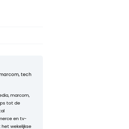
, marcom, tech
media, marcom,
ps tot de
tal
merce en tv-
 het wekelijkse