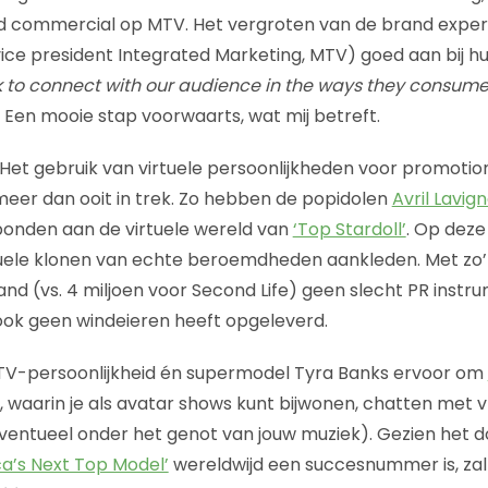
 commercial op MTV. Het vergroten van de brand experie
vice president Integrated Marketing, MTV) goed aan bij hu
k to connect with our audience in the ways they consum
. Een mooie stap voorwaarts, wat mij betreft.
Het gebruik van virtuele persoonlijkheden voor promotio
jd meer dan ooit in trek. Zo hebben de popidolen
Avril Lavig
rbonden aan de virtuele wereld van
‘Top Stardoll’
. Op dez
tuele klonen van echte beroemdheden aankleden. Met zo’n
d (vs. 4 miljoen voor Second Life) geen slecht PR instr
ook geen windeieren heeft opgeleverd.
TV-persoonlijkheid én supermodel Tyra Banks ervoor om
, waarin je als avatar shows kunt bijwonen, chatten met 
ventueel onder het genot van jouw muziek). Gezien het 
a’s Next Top Model’
wereldwijd een succesnummer is, za