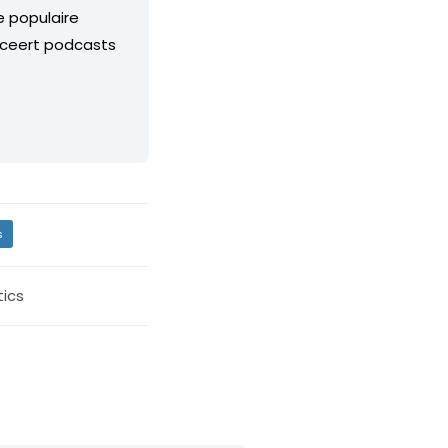
 populaire
uceert podcasts
s
ics