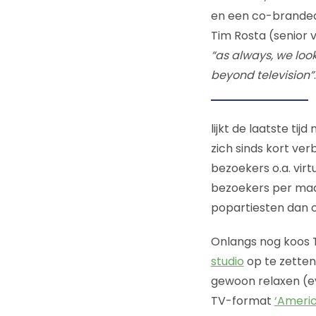
en een co-branded
Tim Rosta (senior 
“as always, we loo
beyond television”
lijkt de laatste ti
zich sinds kort ve
bezoekers o.a. vir
bezoekers per maan
popartiesten dan 
Onlangs nog koos 
studio
op te zetten
gewoon relaxen (e
TV-format
‘Americ