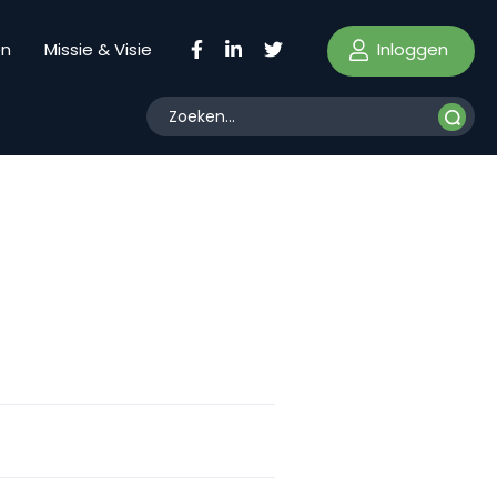
Inloggen
en
Missie & Visie