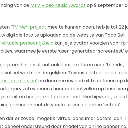
zending van de
MTV Video Music Awards
op 9 september aa
heten
‘TV Me’-project
mee te kunnen doen, heb je tot 22 j
uw digitale foto te uploaden op de website van Taco Bell.
 virtuele persoonlijkheid
kun je je avatar voorzien van ‘lip
dities, waarmee je eerste ‘user-generated-screentest’ een
ogelijk om het resultaat ook door te sturen naar ‘friends’, 
, social networks en dergelijken. Tevens bestaat er de opti
testen te ‘raten’
en daarmee invloed uit te oefenen op de 
dige jury zal eveneens haar oordeel vellen op basis van j
ginaliteit en hoe je jezelf presenteert. Hierbij wordt, zoal
kening gehouden met de voorkeur van de online ‘voters’.
n dat er zoveel mogelijk ‘virtual consumer actors’ aan ‘
 geheel ondersteund door middel van online bannering, 