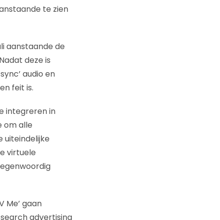
nstaande te zien
uli aanstaande de
 Nadat deze is
-sync’ audio en
 feit is.
te integreren in
e om alle
uiteindelijke
e virtuele
s tegenwoordig
TV Me’ gaan
search advertising