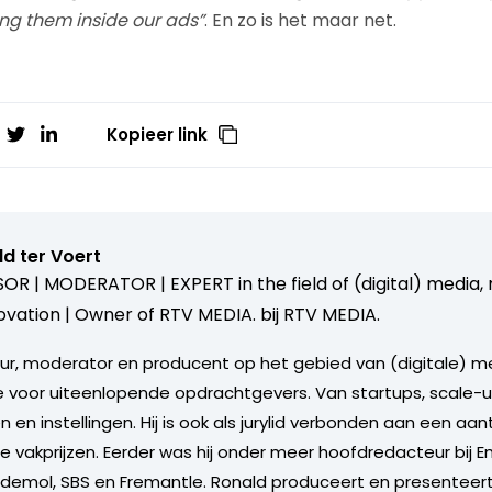
ing them inside our ads”
. En zo is het maar net.
Kopieer link
d ter Voert
OR | MODERATOR | EXPERT in the field of (digital) media
ovation | Owner of RTV MEDIA. bij
RTV MEDIA.
eur, moderator en producent op het gebied van (digitale) 
e voor uiteenlopende opdrachtgevers. Van startups, scale-u
n en instellingen. Hij is ook als jurylid verbonden aan een aan
akprijzen. Eerder was hij onder meer hoofdredacteur bij E
ndemol, SBS en Fremantle. Ronald produceert en presenteert