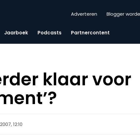
Adverteren
Blogger word
Jaarboek
Podcasts
Partnercontent
rder klaar voor
ment’?
i 2007, 12:10