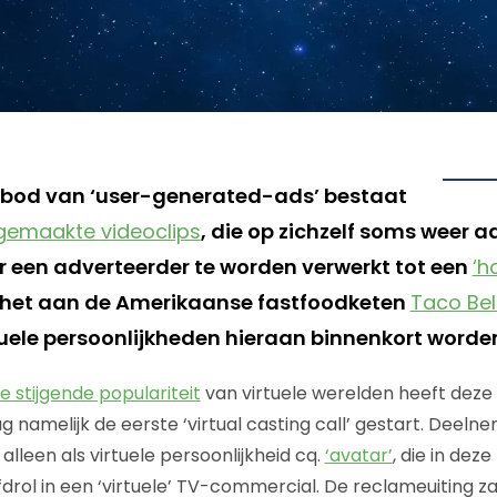
nbod van ‘user-generated-ads’ bestaat
gemaakte videoclips
, die op zichzelf soms weer a
een adverteerder te worden verwerkt tot een
‘h
s het aan de Amerikaanse fastfoodketen
Taco Bel
tuele persoonlijkheden hieraan binnenkort word
e stijgende populariteit
van virtuele werelden heeft deze
namelijk de eerste ‘virtual casting call’ gestart. Deel
alleen als virtuele persoonlijkheid cq.
‘avatar’
, die in dez
rol in een ‘virtuele’ TV-commercial. De reclameuiting za