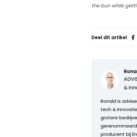
the bun while gett
Deel dit artikel
Ronal
ADVIS
& inn
Ronald is advis
tech & innovati
grotere bedrijve
gerenommeerde v
producent bij E