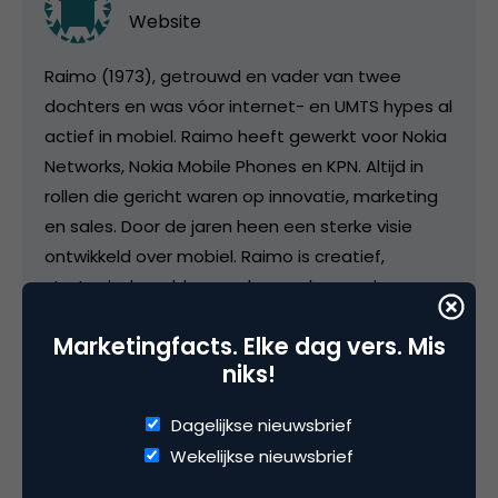
Website
Raimo (1973), getrouwd en vader van twee
dochters en was vóor internet- en UMTS hypes al
actief in mobiel. Raimo heeft gewerkt voor Nokia
Networks, Nokia Mobile Phones en KPN. Altijd in
rollen die gericht waren op innovatie, marketing
en sales. Door de jaren heen een sterke visie
ontwikkeld over mobiel. Raimo is creatief,
strategisch probleemoplossend, gevoelsmens
en werkt sterk intuitief. Raimo is partner in
Marketingfacts. Elke dag vers. Mis
SPRXmobile. Hiernaast is Raimo oprichter van
niks!
Mobile Monday Amsterdam (
www.mobilemonday.nl, 1300+ leden), een
Dagelijkse nieuwsbrief
netwerkevent voor mobilistas in Nederland. Hij
Wekelijkse nieuwsbrief
spreekt verder graag over The Mobile Life. Voor
meer informatie zie links hieronder:
SPRXmobile
,