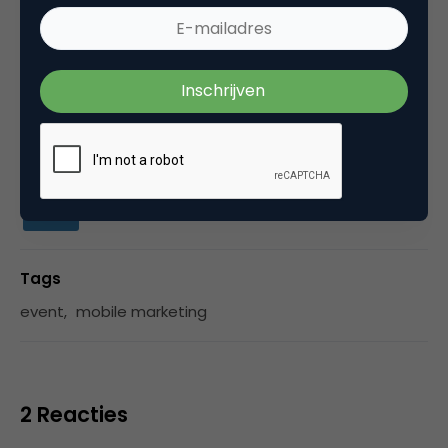
Twitter
,
Del.icio.us
,
Flickr
,
,
, Email me: info [at]
mobminds.com, IM/Gtalk: raimovanderklein [at]
gmail.com,
Categorie
Media
Tags
event
,
mobile marketing
2 Reacties