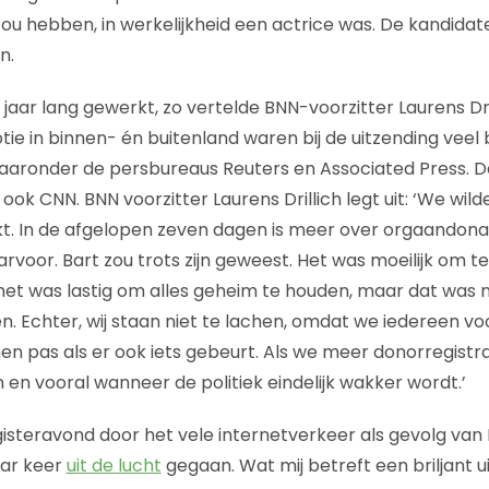
u hebben, in werkelijkheid een actrice was. De kandida
n.
 jaar lang gewerkt, zo vertelde BNN-voorzitter Laurens Dri
ie in binnen- én buitenland waren bij de uitzending veel
aaronder de persbureaus Reuters en Associated Press. D
ok CNN. BNN voorzitter Laurens Drillich legt uit: ‘We wi
kt. In de afgelopen zeven dagen is meer over orgaandon
arvoor. Bart zou trots zijn geweest. Het was moeilijk om 
het was lastig om alles geheim te houden, maar dat was 
en. Echter, wij staan niet te lachen, omdat we iedereen 
n pas als er ook iets gebeurt. Als we meer donorregistrat
n en vooral wanneer de politiek eindelijk wakker wordt.’
 gisteravond door het vele internetverkeer als gevolg van
ar keer
uit de lucht
gegaan. Wat mij betreft een briljant 