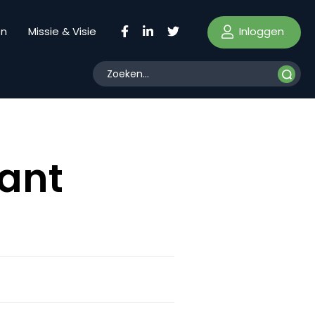
Inloggen
en
Missie & Visie
jant