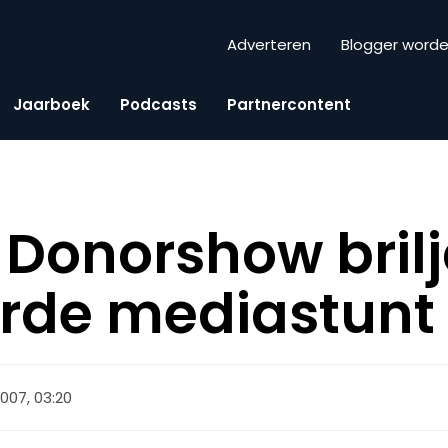
Adverteren
Blogger word
Jaarboek
Podcasts
Partnercontent
 Donorshow bril
erde mediastunt
2007, 03:20