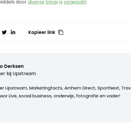
middels door
diverse
blogs
is
opgepakt
.
Kopieer link
o Derksen
er bij
Upstream
er Upstream, Marketingfacts, Arnhem Direct, SportNext, Trav
xor Live, social business, onderwijs, fotografie en vader!