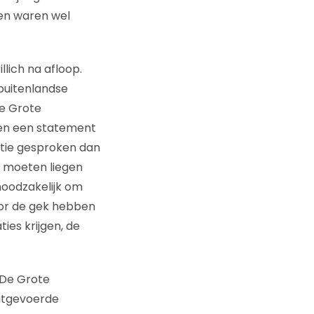
ten waren wel
llich na afloop.
 buitenlandse
e Grote
lden een statement
atie gesproken dan
te moeten liegen
noodzakelijk om
voor de gek hebben
ies krijgen, de
 De Grote
uitgevoerde