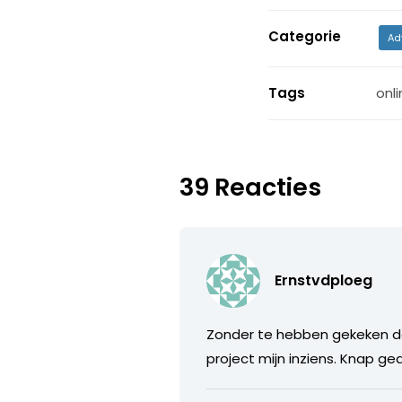
Categorie
Ad
Tags
onli
39 Reacties
Ernstvdploeg
Zonder te hebben gekeken da
project mijn inziens. Knap g