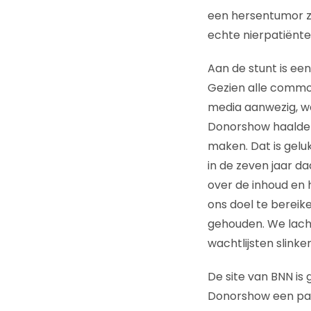
een hersentumor zo
echte nierpatiënte
Aan de stunt is een
Gezien alle commot
media aanwezig, w
Donorshow haalde o
maken. Dat is gelu
in de zeven jaar da
over de inhoud en 
ons doel te bereik
gehouden. We lache
wachtlijsten slinke
De site van BNN is
Donorshow een pa