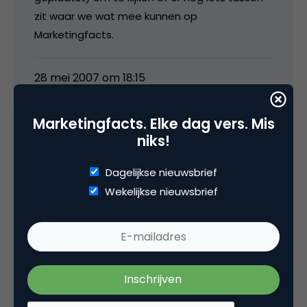
zit waar we wat mee kunnen op
Marketingfacts.
28 mei 2007 om 18:15
Marketingfacts. Elke dag vers. Mis
niks!
Elja
Dagelijkse nieuwsbrief
Wekelijkse nieuwsbrief
Toevallig ben ik net deze week begonnen
contact op te nemen met bedrijven om ze op
mijn weblog te wijzen en te vragen of we
wellicht iets voor elkaar kunnen betekenen.
Momenteel heb ik pas twee bedrijven
aangeschreven. Bij een grote camera