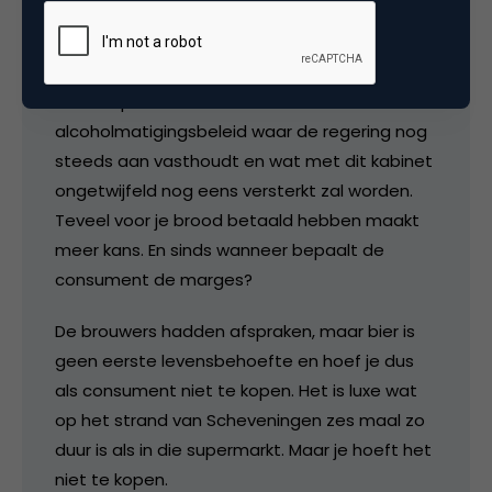
Petra de Boevere
@Bordewolf: Goedkoop dronken kunnen
worden pas sowieso niet in het
alcoholmatigingsbeleid waar de regering nog
steeds aan vasthoudt en wat met dit kabinet
ongetwijfeld nog eens versterkt zal worden.
Teveel voor je brood betaald hebben maakt
meer kans. En sinds wanneer bepaalt de
consument de marges?
De brouwers hadden afspraken, maar bier is
geen eerste levensbehoefte en hoef je dus
als consument niet te kopen. Het is luxe wat
op het strand van Scheveningen zes maal zo
duur is als in die supermarkt. Maar je hoeft het
niet te kopen.