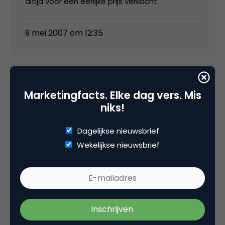
altijd voor een eerlijke prijs verkocht.
9 mei 2007 om 12:35
media
Marketingfacts. Elke dag vers. Mis
niks!
Die abnamro-clients.com site is overigens nog
Dagelijkse nieuwsbrief
niet helemaal af volgens mij 😉
Wekelijkse nieuwsbrief
9 mei 2007 om 13:38