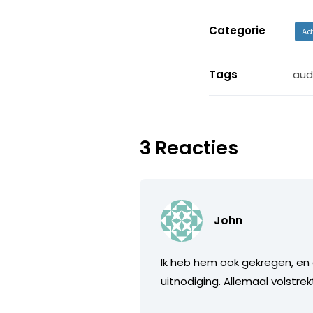
Categorie
Ad
Tags
aud
3 Reacties
John
Ik heb hem ook gekregen, en d
uitnodiging. Allemaal volstre