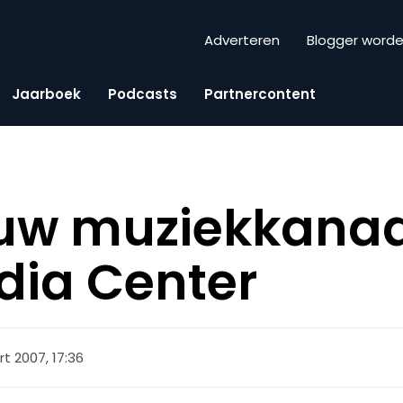
Adverteren
Blogger word
Jaarboek
Podcasts
Partnercontent
euw muziekkanaa
dia Center
t 2007, 17:36