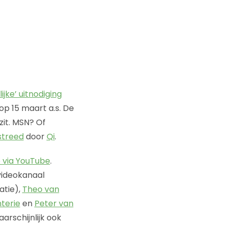
ijke’ uitnodiging
 op 15 maart a.s. De
zit. MSN? Of
streed
door
Qi
.
 via YouTube
.
videokanaal
tie),
Theo van
terie
en
Peter van
arschijnlijk ook