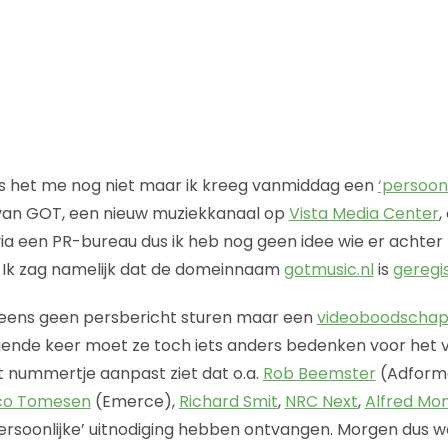
 is het me nog niet maar ik kreeg vanmiddag een
‘persoonl
 van GOT, een nieuw muziekkanaal op
Vista Media Center
,
ia een PR-bureau dus ik heb nog geen idee wie er achter 
? Ik zag namelijk dat de domeinnaam
gotmusic.nl
is
geregi
u eens geen persbericht sturen maar een
videoboodschap
gende keer moet ze toch iets anders bedenken voor het 
t nummertje aanpast ziet dat o.a.
Rob Beemster
(Adforma
o Tomesen
(Emerce),
Richard Smit
,
NRC Next
,
Alfred Mon
rsoonlijke’ uitnodiging hebben ontvangen. Morgen dus wa