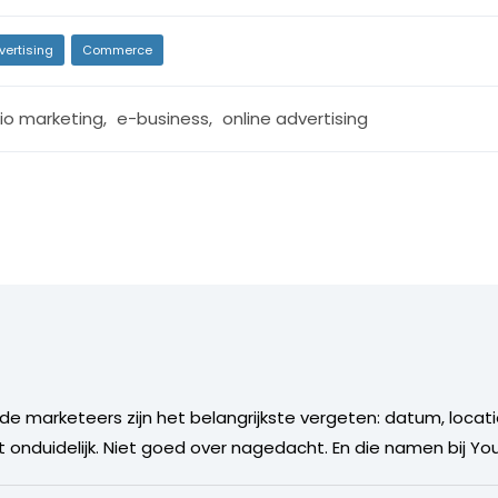
vertising
Commerce
io marketing
,
e-business
,
online advertising
e marketeers zijn het belangrijkste vergeten: datum, locatie
kt onduidelijk. Niet goed over nagedacht. En die namen bij You