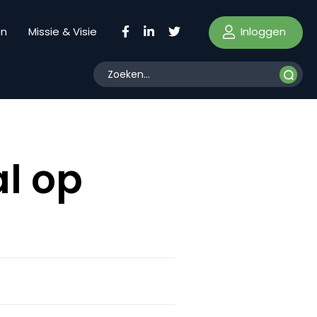
Inloggen
en
Missie & Visie
l op