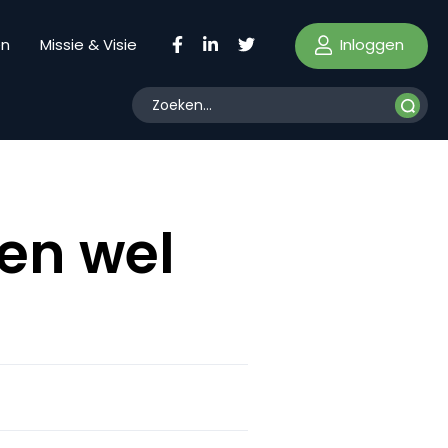
Inloggen
en
Missie & Visie
len wel