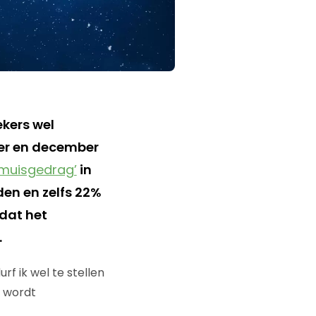
ekers wel
ber en december
‘muisgedrag’
in
den en zelfs 22%
 dat het
.
f ik wel te stellen
n wordt