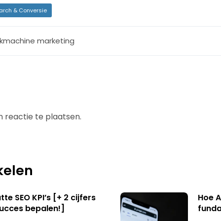
arch & Conversie
kmachine marketing
 reactie te plaatsen.
kelen
te SEO KPI’s [+ 2 cijfers
Hoe A
succes bepalen!]
funda