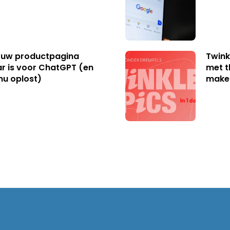
uw productpagina
Twink
r is voor ChatGPT (en
met t
nu oplost)
make