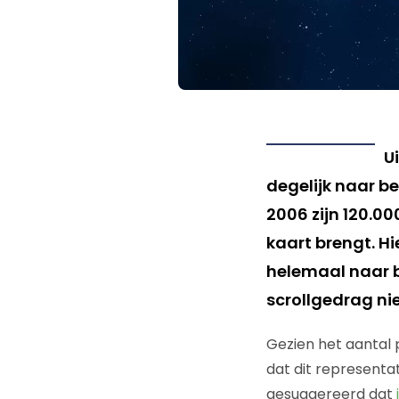
U
degelijk naar 
2006 zijn 120.0
kaart brengt. Hi
helemaal naar b
scrollgedrag ni
Gezien het aantal p
dat dit representat
gesuggereerd dat