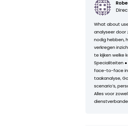
Robe
Direc
What about user
analyseer door 
nodig hebben, h
verkregen inzich
te kijken welke
Specialiteiten ●
face-to-face int
taakanalyse, Go
scenario’s, pers
Alles voor zowel
dienstverbande