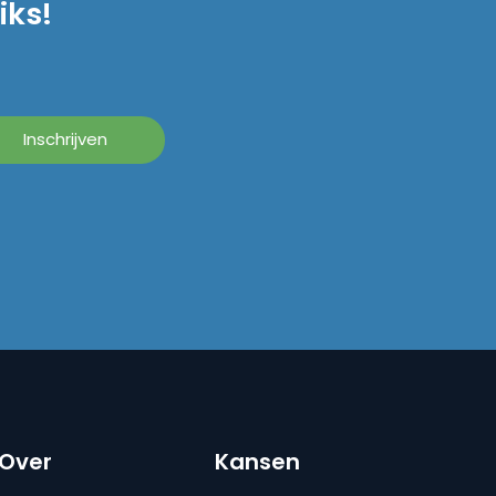
iks!
Over
Kansen