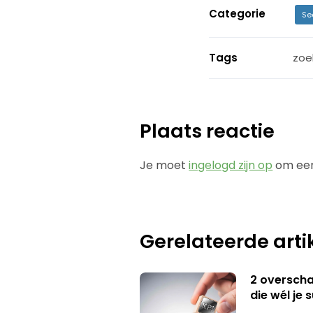
Categorie
Se
Tags
zoe
Plaats reactie
Je moet
ingelogd zijn op
om een
Gerelateerde arti
2 overschat
die wél je 