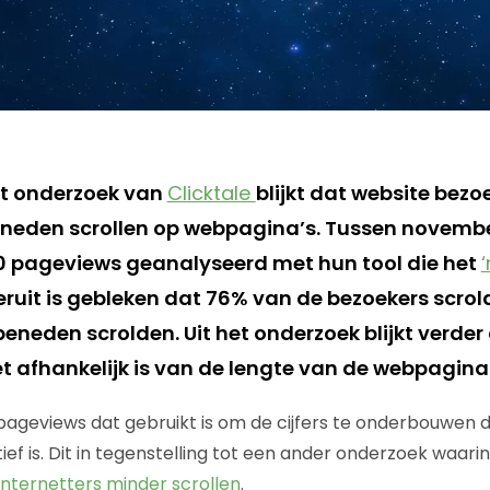
it onderzoek van
Clicktale
blijkt dat website bezo
beneden scrollen op webpagina’s. Tussen novem
00 pageviews geanalyseerd met hun tool die het
eruit is gebleken dat 76% van de bezoekers scrol
eneden scrolden. Uit het onderzoek blijkt verder
et afhankelijk is van de lengte van de webpagina
ageviews dat gebruikt is om de cijfers te onderbouwen dur
ief is. Dit in tegenstelling tot een ander onderzoek waari
internetters minder scrollen
.