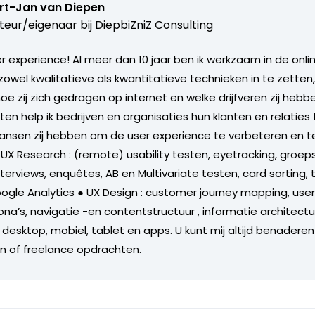
rt-Jan van Diepen
teur/eigenaar bij
DiepbiZniZ Consulting
 experience! Al meer dan 10 jaar ben ik werkzaam in de onlin
zowel kwalitatieve als kwantitatieve technieken in te zetten
oe zij zich gedragen op internet en welke drijfveren zij heb
ten help ik bedrijven en organisaties hun klanten en relaties
 kansen zij hebben om de user experience te verbeteren en t
 UX Research : (remote) usability testen, eyetracking, groep
erviews, enquêtes, AB en Multivariate testen, card sorting, 
ogle Analytics ● UX Design : customer journey mapping, user 
ona’s, navigatie -en contentstructuur , informatie architectu
 desktop, mobiel, tablet en apps. U kunt mij altijd benaderen
n of freelance opdrachten.