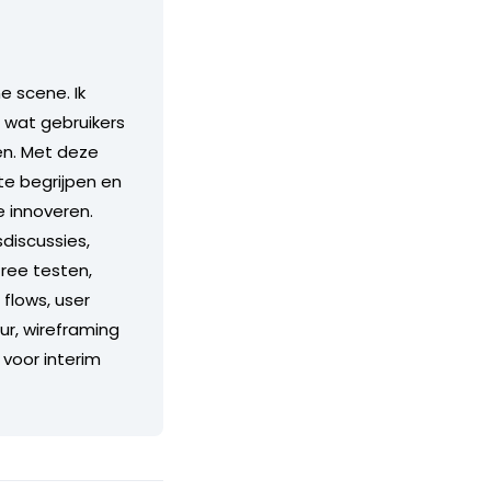
e scene. Ik
, wat gebruikers
ben. Met deze
 te begrijpen en
e innoveren.
sdiscussies,
tree testen,
flows, user
ur, wireframing
 voor interim