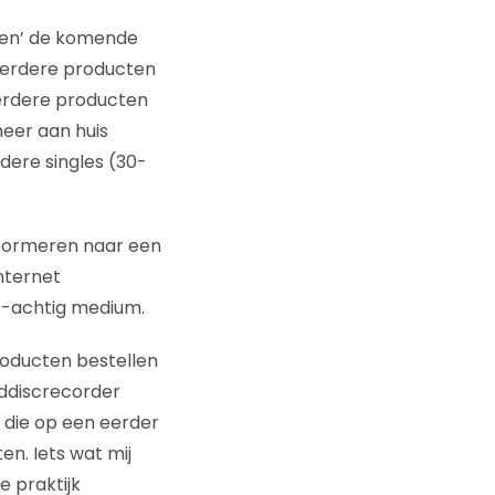
sken’ de komende
Meerdere producten
eerdere producten
meer aan huis
dere singles (30-
nsformeren naar een
nternet
t-achtig medium.
roducten bestellen
arddiscrecorder
 die op een eerder
n. Iets wat mij
e praktijk