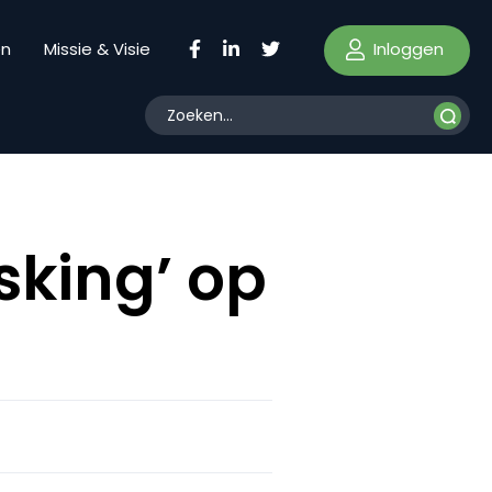
Inloggen
en
Missie & Visie
sking’ op