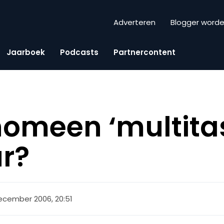
Adverteren
Blogger word
Jaarboek
Podcasts
Partnercontent
enomeen ‘multita
ur?
ecember 2006, 20:51