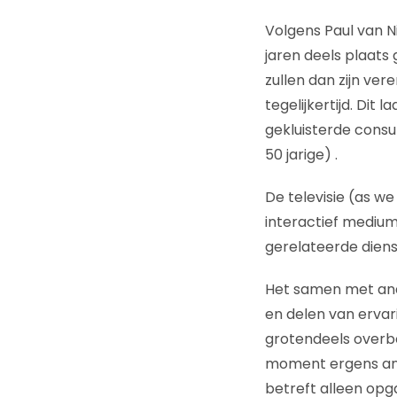
Volgens Paul van N
jaren deels plaats
zullen dan zijn ve
tegelijkertijd. Dit
gekluisterde consu
50 jarige) .
De televisie (as w
interactief medium
gerelateerde dien
Het samen met and
en delen van ervari
grotendeels overbo
moment ergens ande
betreft alleen opga