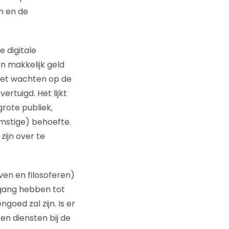
n en de
 digitale
n makkelijk geld
 het wachten op de
tuigd. Het lijkt
rote publiek,
mstige) behoefte.
zijn over te
ven en filosoferen)
egang hebben tot
goed zal zijn. Is er
n diensten bij de