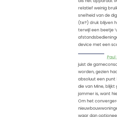
als het apparaat v
relatief weinig br
snelheid van de di
(te?) druk blijven
terwijl een beetje
afstandsbedieninge
device met een sca
Paul
juist de gameconso
worden, gezien haar
absoluut een punt 
die van Mine, blijk
jammer is, want hi
Om het convergeren
nieuwbouwwoningen 
waar dan optionee