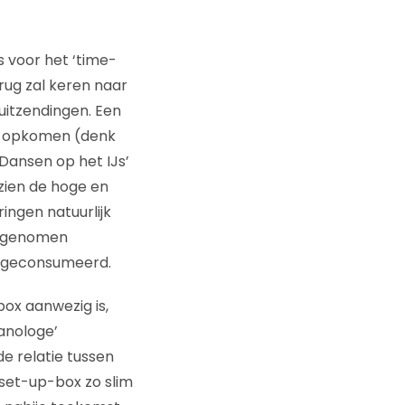
s voor het ‘time-
erug zal keren naar
tuitzendingen. Een
en opkomen (denk
Dansen op het IJs’
ezien de hoge en
ringen natuurlijk
 opgenomen
n geconsumeerd.
ox aanwezig is,
anologe’
de relatie tussen
 set-up-box zo slim