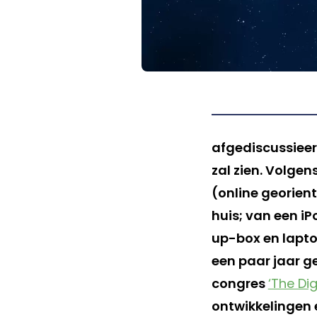
afgediscussieer
zal zien. Volge
(online georient
huis; van een i
up-box en laptop
een paar jaar ge
congres
‘The Di
ontwikkelingen 