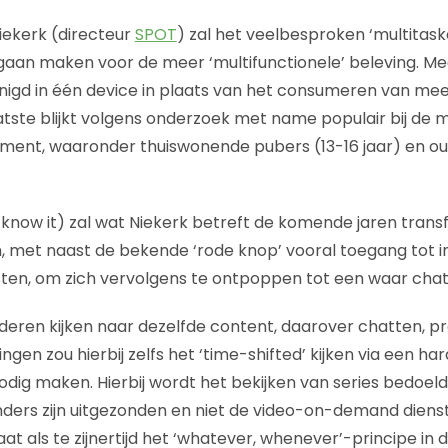
iekerk (directeur
SPOT
) zal het veelbesproken ‘multita
 gaan maken voor de meer ‘multifunctionele’ beleving. 
renigd in één device in plaats van het consumeren van m
 laatste blijkt volgens onderzoek met name populair bij de 
ment, waaronder thuiswonende pubers (13-16 jaar) en ou
e know it) zal wat Niekerk betreft de komende jaren tra
, met naast de bekende ‘rode knop’ vooral toegang tot i
sten, om zich vervolgens te ontpoppen tot een waar cha
eren kijken naar dezelfde content, daarover chatten, p
ngen zou hierbij zelfs het ‘time-shifted’ kijken via een h
dig maken. Hierbij wordt het bekijken van series bedoeld
rs zijn uitgezonden en niet de video-on-demand dienste
at als te zijnertijd het ‘whatever, whenever’-principe in d