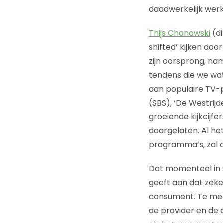
daadwerkelijk werk
Thijs Chanowski
(di
shifted’ kijken doo
zijn oorsprong, nam
tendens die we wat
aan populaire TV-p
(SBS), ‘De Westrij
groeiende kijkcijfe
daargelaten. Al he
programma’s, zal 
Dat momenteel in 
geeft aan dat zeke
consument. Te meer 
de provider en de 