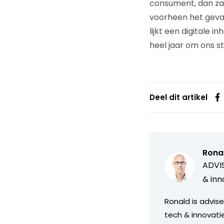
consument, dan zal
voorheen het geval
lijkt een digitale 
heel jaar om ons st
Deel dit artikel
Ronal
ADVIS
& inn
Ronald is advis
tech & innovati