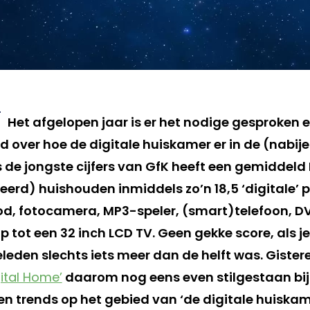
Het afgelopen jaar is er het nodige gesproken 
d over hoe de digitale huiskamer er in de (nabij
ns de jongste cijfers van GfK heeft een gemiddel
eerd) huishouden inmiddels zo’n 18,5 ‘digitale’ 
Pod, fotocamera, MP3-speler, (smart)telefoon, DV
 tot een 32 inch LCD TV. Geen gekke score, als j
leden slechts iets meer dan de helft was. Gister
gital Home’
daarom nog eens even stilgestaan bij
en trends op het gebied van ‘de digitale huiskam