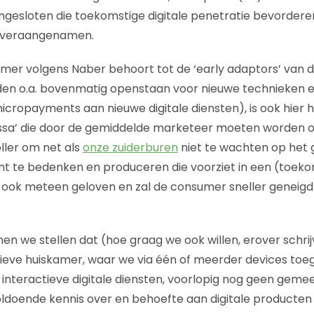
gesloten die toekomstige digitale penetratie bevordere
 veraangenamen.
er volgens Naber behoort tot de ‘early adaptors’ van de
den o.a. bovenmatig openstaan voor nieuwe technieken e
icropayments aan nieuwe digitale diensten), is ook hier
a’ die door de gemiddelde marketeer moeten worden over
ller om net als
onze zuiderburen
niet te wachten op het g
t te bedenken en produceren die voorziet in een (toeko
ht ook meteen geloven en zal de consumer sneller geneigd 
n we stellen dat (hoe graag we ook willen, erover schrij
ctieve huiskamer, waar we via één of meerder devices to
) interactieve digitale diensten, voorlopig nog geen gemeen
doende kennis over en behoefte aan digitale producten e