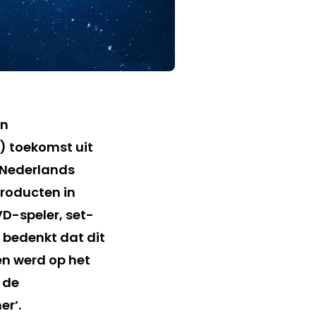
en
e) toekomst uit
d Nederlands
producten in
D-speler, set-
e bedenkt dat dit
en werd op het
 de
er’.