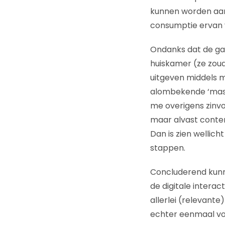
kunnen worden aan
consumptie ervan
Ondanks dat de gam
huiskamer (ze zou
uitgeven middels m
alombekende ‘mass
me overigens zinvo
maar alvast conten
Dan is zien wellic
stappen.
Concluderend kunne
de digitale intera
allerlei (relevante
echter eenmaal vol