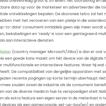
eelal onevenredig groot is. En levert het vooralsnog en d
uikbare data op voor de marketeer en adverteerder die t
gitale ontwikkelingen bepalen. De doorsnee telco zal het
 hebben met het veroveren van een plekje in die waardev
 ‘up-to-date’ consument inmiddels geen wijs meer wordt ui
n, bekabelingen en ‘ready’ is voor een geintegreerd mult
la aan interactieve diensten.
 Naber
(country manager Microsoft/XBox) is dan er ook v
le een goede kans maakt om hét device van de digitale 
 multifunctionele en interactieve features. Waar hij wat 
heeft. De compatibiliteit van dergelijke apparaten met s
t gezien recente pogingen op korte termijn uberhaupt niet
ermee zouden zowel de industrie als de consument benef
 van de diverse media in huis te verspoedigen stelt Nab
als extra feature een eigen server in de meterkast in t
l devices als een gameconsole, set-up-box(en) en ande