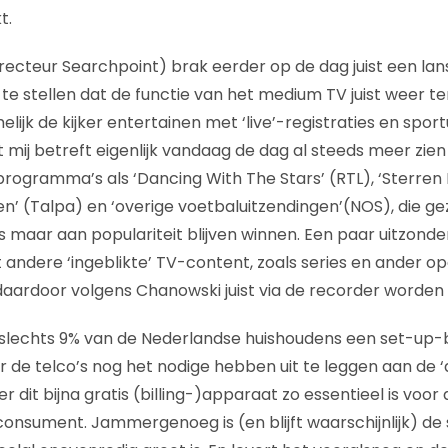
t.
recteur Searchpoint) brak eerder op de dag juist een lan
r te stellen dat de functie van het medium TV juist weer t
elijk de kijker entertainen met ‘live’-registraties en spor
 mij betreft eigenlijk vandaag de dag al steeds meer zi
rogramma’s als ‘Dancing With The Stars’ (RTL), ‘Sterren 
den’ (Talpa) en ‘overige voetbaluitzendingen’(NOS), die g
rs maar aan populariteit blijven winnen. Een paar uitzonde
t andere ‘ingeblikte’ TV-content, zoals series en ander
daardoor volgens Chanowski juist via de recorder worde
slechts 9% van de Nederlandse huishoudens een set-up-b
r de telco’s nog het nodige hebben uit te leggen aan de ‘
dit bijna gratis (billing-)apparaat zo essentieel is voor 
consument. Jammergenoeg is (en blijft waarschijnlijk) de