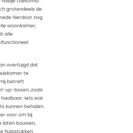
e nabije toekomst
och grotendeels de
 mede hierdoor nog
olle woonkamer,
t alle
ifunctioneel
an overtuigd dat
huiskamer te
mij betreft
et-up-boxen, zoals
 haalbaar. Iets wat
its kunnen behalen.
er voor om bij
e laten bouwen,
re hulpstukken