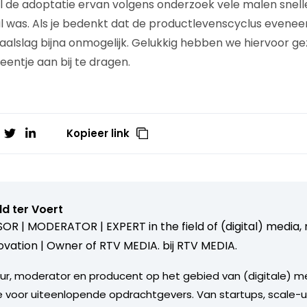
 de adoptatie ervan volgens onderzoek vele malen snell
 was. Als je bedenkt dat de productlevenscyclus eveneen
inhaalslag bijna onmogelijk. Gelukkig hebben we hiervoor g
eentje aan bij te dragen.
Kopieer link
d ter Voert
OR | MODERATOR | EXPERT in the field of (digital) media
ovation | Owner of RTV MEDIA. bij
RTV MEDIA.
eur, moderator en producent op het gebied van (digitale) 
e voor uiteenlopende opdrachtgevers. Van startups, scale-u