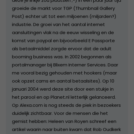
deze je linkje zou plaatsen ;-) In een paar jaar tijd
groeide de markt voor TGP (Thumbnail Gallery
Post) echter uit tot een miljoenen (miljarden?)
industrie. De groei van het aantal internet
aansluitingen vlak na de eeuw wisseling en de
komst van paypal en bijvoorbeeld E Passporte
als betaalmiddel zorgde ervoor dat de adult
booming business was. In 2002 begonnen als
portalmanager bij Blixem Interner Services. Daar
me vooral bezig gehouden met hookers (maar
ook opzet cams en aantal betaalsites). Op 10
januari 2004 werd deze site door een stukje in
het parool en op Planet.nl letterlijk gelanceerd.
Op Alexa.com is nog steeds de piek in bezoekers
duidelijk zichtbaar. Voor de mensen die het
gemist hebben: Heleen van Royen schreef een
artikel waarin naar buiten kwam dat Rob Oudkerk