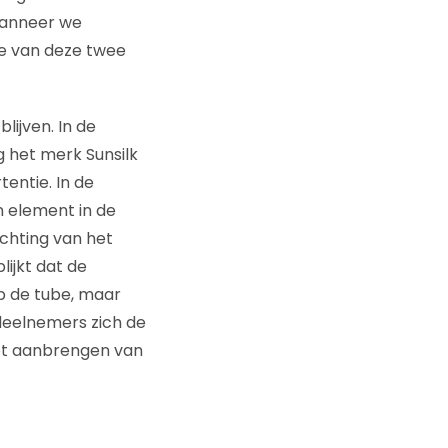
wanneer we
ke van deze twee
lijven. In de
g het merk Sunsilk
tentie. In de
n element in de
ichting van het
lijkt dat de
 de tube, maar
deelnemers zich de
et aanbrengen van