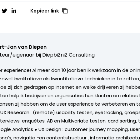
Kopieer link
rt-Jan van Diepen
teur/eigenaar bij
DiepbiZniZ Consulting
 experience! Al meer dan 10 jaar ben ik werkzaam in de onlin
zowel kwalitatieve als kwantitatieve technieken in te zetten
oe zij zich gedragen op internet en welke drijfveren zij heb
ten help ik bedrijven en organisaties hun klanten en relaties
 kansen zij hebben om de user experience te verbeteren en t
 UX Research : (remote) usability testen, eyetracking, groep
erviews, enquêtes, AB en Multivariate testen, card sorting, 
ogle Analytics ● UX Design : customer journey mapping, user 
ona’s, navigatie -en contentstructuur , informatie architectu