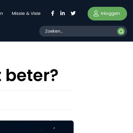
Inloggen
en
Missie & Visie
 beter?