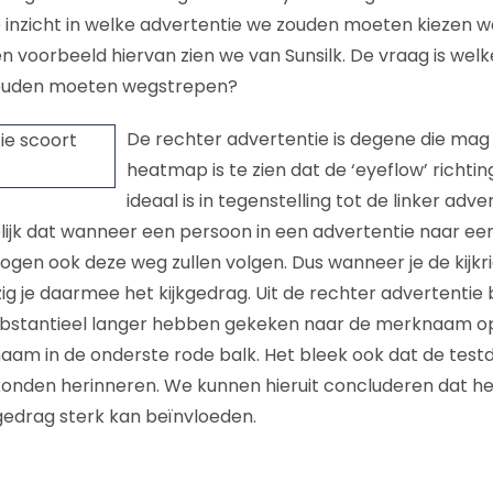
 inzicht in welke advertentie we zouden moeten kiezen 
n voorbeeld hiervan zien we van Sunsilk. De vraag is wel
zouden moeten wegstrepen?
De rechter advertentie is degene die mag b
heatmap is te zien dat de ‘eyeflow’ richtin
ideaal is in tegenstelling tot de linker adver
melijk dat wanneer een persoon in een advertentie naar ee
e ogen ook deze weg zullen volgen. Dus wanneer je de kijkr
jzig je daarmee het kijkgedrag. Uit de rechter advertentie b
bstantieel langer hebben gekeken naar de merknaam op
am in de onderste rode balk. Het bleek ook dat de test
nden herinneren. We kunnen hieruit concluderen dat h
kgedrag sterk kan beïnvloeden.