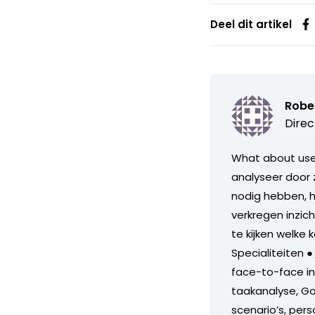
Deel dit artikel
Robe
Direc
What about user
analyseer door 
nodig hebben, h
verkregen inzich
te kijken welke
Specialiteiten ●
face-to-face int
taakanalyse, Go
scenario’s, pers