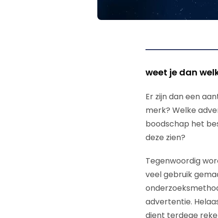
weet je dan wel
Er zijn dan een aa
merk? Welke advert
boodschap het beste
deze zien?
Tegenwoordig word
veel gebruik gemaa
onderzoeksmethod
advertentie. Helaa
dient terdege reke