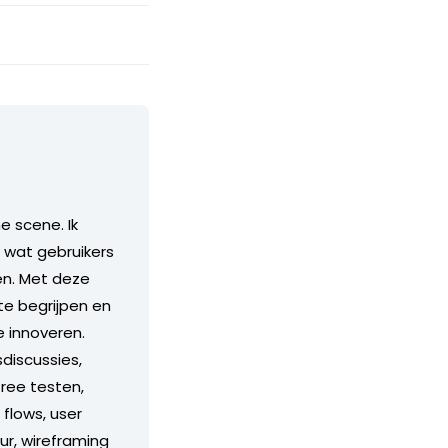
e scene. Ik
, wat gebruikers
ben. Met deze
 te begrijpen en
e innoveren.
sdiscussies,
tree testen,
flows, user
ur, wireframing