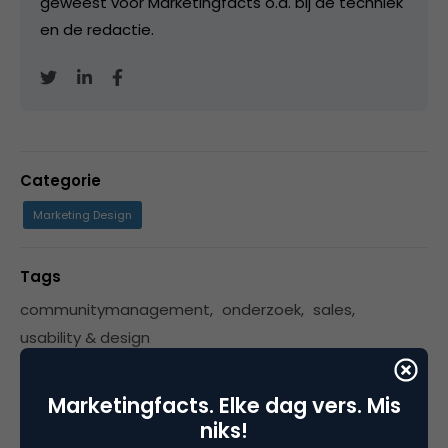
geweest voor Marketingfacts o.a. bij de techniek
en de redactie.
Categorie
Marketing Design
Tags
communitymanagement
,
onderzoek
,
sales
,
usability & design
Marketingfacts. Elke dag vers. Mis
niks!
3 Reacties