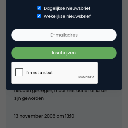
Dagelijkse nieuwsbrief
Wekelijkse nieuwsbrief
Sonja
Maar de mensen die inderdaad lid worden van
een community, en vooral die, die dan ook nog
actief zijn, zijn toch waarschijnlijk ook mensen
die sowieso al gemotiveerder en meer
betrokken zijn bij eBay. Ik zou ze dus (ook) met
de mensen vergelijken die wel een uitnodiging
hebben gekregen, maar niet actief of lurker
zijn geworden.
13 november 2006 om 13:10