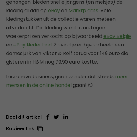
gehangen, bieden snelle jongens (en meisjes) de
kleding al aan op
eBay
en
Marktplaats
. Vele
kledingstukken uit de collectie waren meteen
uitverkocht. Die kleding worden nu, tegen
woekerprijzen verkocht op bijvoorbeeld
eBay Belgie
en
eBay Nederland
. Zo vind je er bijvoorbeeld een
damesjurk van Viktor & Rolf terug voor 149 euro die
gisteren in H&M nog 79,90 euro kostte.
Lucratieve business, geen wonder dat steeds
meer
mensen in de online handel
gaan! 😉
Deel dit artikel
Kopieer link