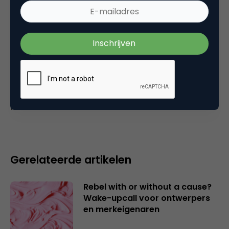
10 november 2006 om 12:20
Plaats reactie
Je moet
ingelogd zijn op
om een reactie te
plaatsen.
Gerelateerde artikelen
Rebel with or without a cause?
Wake-upcall voor ontwerpers
en merkeigenaren