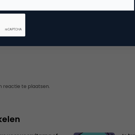
ntentmarketing & Storytelling
mes
,
online pr & branding
 reactie te plaatsen.
kelen