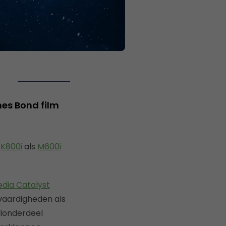
es Bond film
n
K800i
als
M600i
dia Catalyst
vaardigheden als
elonderdeel