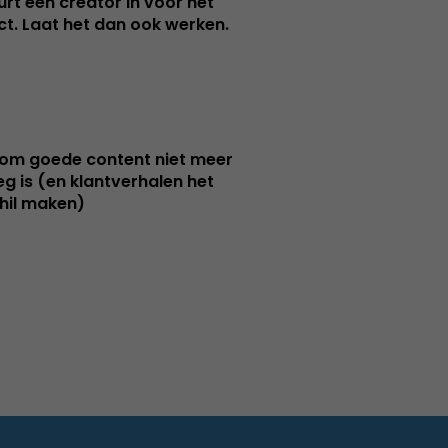
urt een creator in voor het
nct. Laat het dan ook werken.
m goede content niet meer
g is (en klantverhalen het
hil maken)