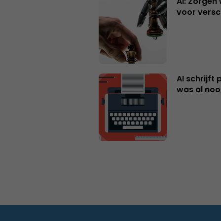
AI: Zorgen
voor versc
AI schrijft
was al nooi