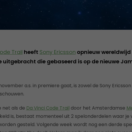
ode Trail
heeft
Sony Ericsson
opnieuw wereldwijd
 uitgebracht die gebaseerd is op de nieuwe Jam
3 november a.s. in premiere gaat, is zowel de Sony Ericsso
nschouwen.
ie net als de
Da Vinci Code Trail
door het Amsterdamse
Me
eld is, bestaat momenteel uit 2 spelonderdelen waar je 
 worden gesteld. Volgende week wordt nog een derde sp