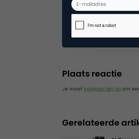
Categorie
Co
Tags
ga
Plaats reactie
Je moet
ingelogd zijn op
om een
Gerelateerde arti