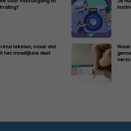
 we voor vooruitgang of
Je hu
hraling?
insti
 prima teksten, maar dat
Waaro
t het moeilijkste deel
genoe
versc