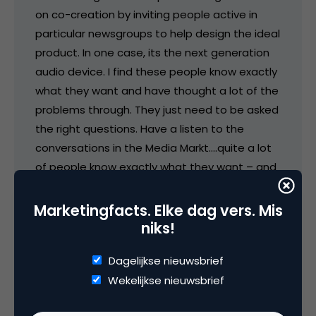
on co-creation by inviting people active in
particular newsgroups to help design the ideal
product. In one case, its the next generation
audio device. I find these people know exactly
what they want and have thought a lot of the
problems through. They just need to be asked
the right questions. Have a listen to the
conversations in the Media Markt….quite a lot
of people know exactly what they want – and
know much more than the sales personnell.
But you indeed also have the fun browsers
Marketingfacts. Elke dag vers. Mis
who are just looking for cool
niks!
ideas/experiences that they can talk about
Dagelijkse nieuwsbrief
with friends. I agree that the best way of
Wekelijkse nieuwsbrief
persuading companies that this is the future
is to make it a fun, more alternative to what