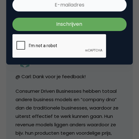
they do today, not a threat from the future.
6 oktober 2006 om 08:06
Twan Verdonck
@ Carl: Dank voor je feedback!
Consumer Driven Businesses hebben totaal
andere business models en “company dna”
dan de traditionele businesses, waardoor ze
uiterst effectief te werk kunnen gaan. Hun
revenue models liggen anders waardoor ze
bijv. hun producten tegen voordelige prijs,